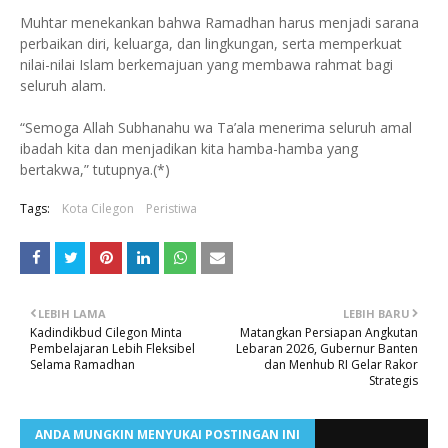
Muhtar menekankan bahwa Ramadhan harus menjadi sarana
perbaikan diri, keluarga, dan lingkungan, serta memperkuat
nilai-nilai Islam berkemajuan yang membawa rahmat bagi
seluruh alam.
“Semoga Allah Subhanahu wa Ta’ala menerima seluruh amal
ibadah kita dan menjadikan kita hamba-hamba yang
bertakwa,” tutupnya.(*)
Tags:
Kota Cilegon
Peristiwa
LEBIH LAMA
LEBIH BARU
Kadindikbud Cilegon Minta
Matangkan Persiapan Angkutan
Pembelajaran Lebih Fleksibel
Lebaran 2026, Gubernur Banten
Selama Ramadhan
dan Menhub RI Gelar Rakor
Strategis
ANDA MUNGKIN MENYUKAI POSTINGAN INI