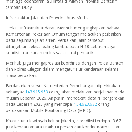
menjaga kelancaran lalu lintas di wilayah Provinsi Banten,”
tambah Dudy.
​Infrastruktur Jalan dan Proyeksi Arus Mudik
Terkait infrastruktur darat, Menhub mengungkapkan bahwa
Kementerian Pekerjaan Umum tengah melakukan perbaikan
pada sejumlah jalan arteri. Perbaikan jalan tersebut
ditargetkan selesai paling lambat pada H-10 Lebaran agar
kondisi jalan sudah mulus saat dilalui pemudik.
Menhub juga mengapresiasi koordinasi dengan Polda Banten
dan Polres Cilegon dalam mengatur alur kendaraan selama
masa perbaikan.
​Berdasarkan survei Kementerian Perhubungan, diperkirakan
sebanyak
143.915.953
orang akan melakukan perjalanan pada
musim Lebaran 2026. Angka ini mendekati data riil pergerakan
pada Lebaran 2025 yang mencapai
154.623.632
orang
berdasarkan Mobile Positioning Data (MPD).
​Khusus untuk wilayah keluar Jakarta, diprediksi terdapat 3,67
juta kendaraan atau naik 14 persen dari kondisi normal. Dari