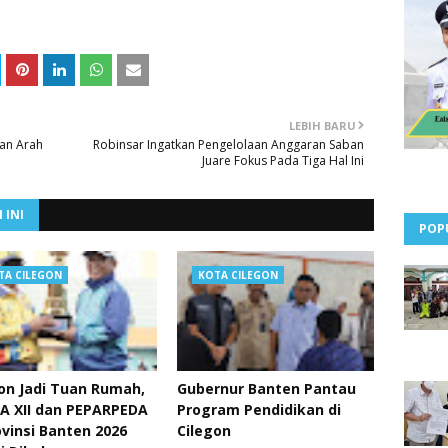
LEBIH BARU
ran Arah
Robinsar Ingatkan Pengelolaan Anggaran Saban
Juare Fokus Pada Tiga Hal Ini
 INI
POP
TA CILEGON
KOTA CILEGON
on Jadi Tuan Rumah,
Gubernur Banten Pantau
A XII dan PEPARPEDA
Program Pendidikan di
ovinsi Banten 2026
Cilegon