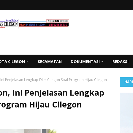
OTA CILEGON
KECAMATAN
DOKUMENTASI
REDAKSI
 Ini Penjelasan Lengkap DLH Cilegon Soal Program Hijau Cilegon
HAR
n, Ini Penjelasan Lengkap
rogram Hijau Cilegon