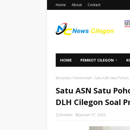
Home
About
Contact
HOME
PEMKOT CILEGON
K
Beranda
Pemerintah
Satu ASN Satu Pohon,
Satu ASN Satu Poho
DLH Cilegon Soal P
Redaksi
Januari 07, 2026