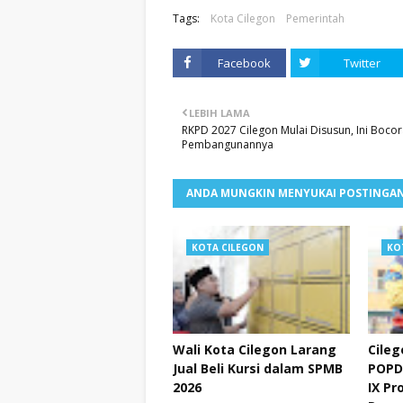
Tags:
Kota Cilegon
Pemerintah
Facebook
Twitter
LEBIH LAMA
RKPD 2027 Cilegon Mulai Disusun, Ini Boco
Pembangunannya
ANDA MUNGKIN MENYUKAI POSTINGAN
KOTA CILEGON
KO
Wali Kota Cilegon Larang
Cileg
Jual Beli Kursi dalam SPMB
POPD
2026
IX Pr