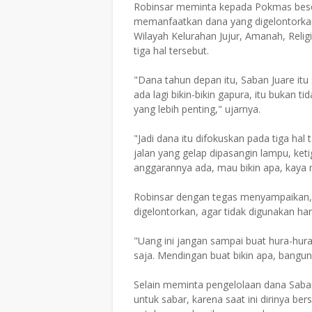
Robinsar meminta kepada Pokmas beser
memanfaatkan dana yang digelontork
Wilayah Kelurahan Jujur, Amanah, Relig
tiga hal tersebut.
"Dana tahun depan itu, Saban Juare itu 
ada lagi bikin-bikin gapura, itu bukan t
yang lebih penting," ujarnya.
"Jadi dana itu difokuskan pada tiga hal
jalan yang gelap dipasangin lampu, ke
anggarannya ada, mau bikin apa, kaya n
Robinsar dengan tegas menyampaikan,
digelontorkan, agar tidak digunakan han
"Uang ini jangan sampai buat hura-hura
saja. Mendingan buat bikin apa, bangu
Selain meminta pengelolaan dana Saba
untuk sabar, karena saat ini dirinya b