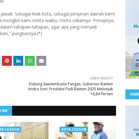
da.
awab. Sebagai Wali Kota, sebagai pimpinan daerah kami
 mungkin kami minta waktu, minta sabarnya. Prinsipnya,
 dalam tahapan-tahapan, agar apa yang menjadi
aikan," pungkasnya.(*)
LEBIH BARU
Dukung Swasembada Pangan, Gubernur Banten
Andra Soni: Produksi Padi Banten 2025 Melonjak
16,84 Persen
HARI
 INI
TA CILEGON
KOTA CILEGON