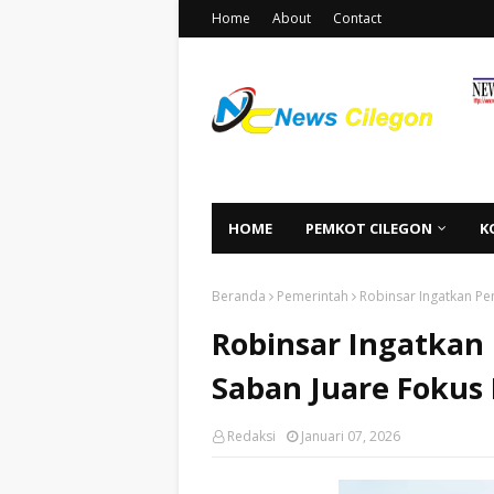
Home
About
Contact
HOME
PEMKOT CILEGON
K
Beranda
Pemerintah
Robinsar Ingatkan Pe
Robinsar Ingatkan
Saban Juare Fokus 
Redaksi
Januari 07, 2026