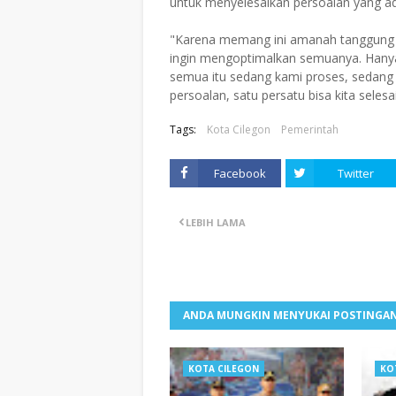
untuk menyelesaikan persoalan yang a
"Karena memang ini amanah tanggung j
ingin mengoptimalkan semuanya. Hanya
semua itu sedang kami proses, sedang
persoalan, satu persatu bisa kita seles
Tags:
Kota Cilegon
Pemerintah
Facebook
Twitter
LEBIH LAMA
ANDA MUNGKIN MENYUKAI POSTINGAN
KOTA CILEGON
KO