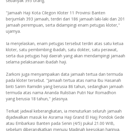
sebanyak 393 orang.
"Jamaah Haji Kota Cilegon Kloter 11 Provinsi Banten
berjumlah 393 jamaah, terdiri dari 186 jamaah laki-laki dan 201
jamaah perempuan, serta didampingi enam petugas kloter,"
ujarnya.
Ia menjelaskan, enam petugas tersebut terdiri atas satu ketua
kloter, satu pembimbing ibadah, satu dokter, satu perawat,
serta dua petugas haji daerah yang akan mendampingi jamaah
selama pelaksanaan ibadah haji.
Zarkoni juga menyampaikan data jamaah tertua dan termuda
pada kloter tersebut. "Jamaah tertua atas nama Ibu Hasanah
binti Sarim Ramidin yang berusia 86 tahun, sedangkan jamaah
termuda atas nama Ananda Rulistian Putri Nur Romadhon
yang berusia 18 tahun," jelasnya.
Terkait jadwal keberangkatan, ia menuturkan seluruh jamaah
dijadwalkan masuk ke Asrama Haji Grand El Hajj Pondok Gede
atau Embarkasi Banten pada Senin (4/5) pukul 21.00 WIB,
sebelum diberangkatkan menuju Madinah keesokan harinya.