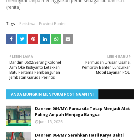
meningkat tanpa meninggalkan peran sebagai ibu dan istri.
(renita)
Tags:
Peristiwa
Provinsi Banten
LEBIH LAMA
LEBIH BARU
Dandim 0602/Serang Kolonel
Permudah Urusan Usaha,
Arm Oke Kistiyanto Letakkan
Pemprov Banten Luncurkan
Batu Pertama Pembangunan
Mobil Layanan POLI
Jembatan Garuda Perintis
ANDA MUNGKIN MENYUKAI POSTINGAN INI
Danrem 064/MY: Pancasila Tetap Menjadi Alat
Paling Ampuh Menjaga Bangsa
June 13, 2026
Danrem 064/MY Serahkan Hasil Karya Bakti