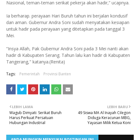
Nasional, teman-teman serikat pekerja akan hadir,” ucapnya.
Ia berharap. perayaan Hari Buruh tahun ini berjalan kondusif
dan aman. Gubernur Andra Soni sudah menyatakan kesiapan
untuk hadir pada perayaan yang ditetapkan pada tanggal 3
Mei.
“Insya Allah, Pak Gubernur Andra Soni pada 3 Mei nanti akan
hadir di Kabupaten Serang. Tahun lalu kan hadir di Kabupaten
Tangerang," katanya.(Renita)
Tags:
Pemerintah
Provinsi Banten
LEBIH LAMA
LEBIH BARU
Wagub Dimyati: Serikat Buruh
49 Siswa MA Al Inayah Cilegon
Harus Perkuat Persatuan
Diduga Keracunan MBG,
Hubungan Industrial
Yayasan Milik Ketua Koni
ANDA MUNGKIN MENYUKAI POSTINGAN INI