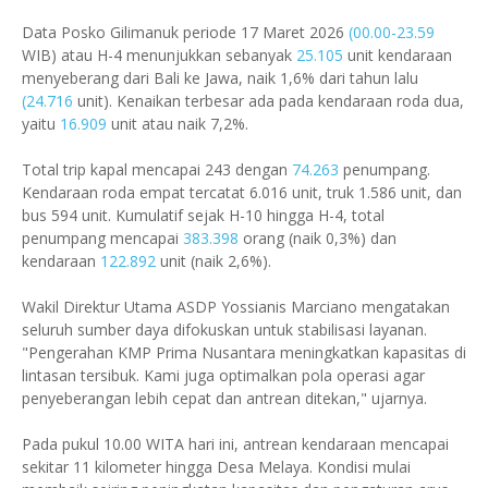
Data Posko Gilimanuk periode 17 Maret 2026
(00.00-23.59
WIB) atau H-4 menunjukkan sebanyak
25.105
unit kendaraan
menyeberang dari Bali ke Jawa, naik 1,6% dari tahun lalu
(24.716
unit). Kenaikan terbesar ada pada kendaraan roda dua,
yaitu
16.909
unit atau naik 7,2%.
Total trip kapal mencapai 243 dengan
74.263
penumpang.
Kendaraan roda empat tercatat 6.016 unit, truk 1.586 unit, dan
bus 594 unit. Kumulatif sejak H-10 hingga H-4, total
penumpang mencapai
383.398
orang (naik 0,3%) dan
kendaraan
122.892
unit (naik 2,6%).
Wakil Direktur Utama ASDP Yossianis Marciano mengatakan
seluruh sumber daya difokuskan untuk stabilisasi layanan.
"Pengerahan KMP Prima Nusantara meningkatkan kapasitas di
lintasan tersibuk. Kami juga optimalkan pola operasi agar
penyeberangan lebih cepat dan antrean ditekan," ujarnya.
Pada pukul 10.00 WITA hari ini, antrean kendaraan mencapai
sekitar 11 kilometer hingga Desa Melaya. Kondisi mulai