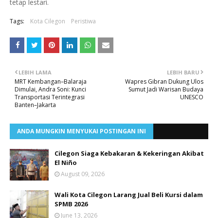
tetap lestari.
Tags:
Kota Cilegon
Peristiwa
LEBIH LAMA
LEBIH BARU
MRT Kembangan–Balaraja
Wapres Gibran Dukung Ulos
Dimulai, Andra Soni: Kunci
Sumut Jadi Warisan Budaya
Transportasi Terintegrasi
UNESCO
Banten–Jakarta
ANDA MUNGKIN MENYUKAI POSTINGAN INI
Cilegon Siaga Kebakaran & Kekeringan Akibat
El Niño
August 09, 2026
Wali Kota Cilegon Larang Jual Beli Kursi dalam
SPMB 2026
June 13, 2026