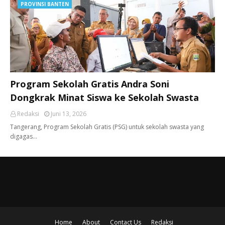
PROVINSI BANTEN
Program Sekolah Gratis Andra Soni
Dongkrak Minat Siswa ke Sekolah Swasta
Redaksi
Juni 13, 2026
Tangerang, ​Program Sekolah Gratis (PSG) untuk sekolah swasta yang
digagas…
Home
About
Contact Us
Redaksi