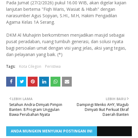
Pada Jumat (27/2/2026) pukul 16.00 WIB, akan digelar kajian
lanjutan bertema "Fiqh Waris, Wasiat & Hibah" dengan
narasumber Agus Sopyan, S.HI., M.H, Hakim Pengadilan
Agama Kelas 1A Serang.
DKM Al Muhajirin berkomitmen menjadikan masjid sebagai
pusat peradaban, ruang tumbuh generasi, dan solusi nyata
bagi persoalan umat dengan visi yang jelas, aksi yang tegas,
dan pelayanan yang baik. (*)
Tags:
Kota Cilegon
Peristiwa
LEBIH LAMA
LEBIH BARU
Setahun Andra-Dimyati Pimpin
Dampingi Menko AHY, Wagub
Banten: 8 Program Unggulan
Dimyati Ikut Perkuat Ekraf
Bawa Perubahan Nyata
Daerah Banten
ANDA MUNGKIN MENYUKAI POSTINGAN INI