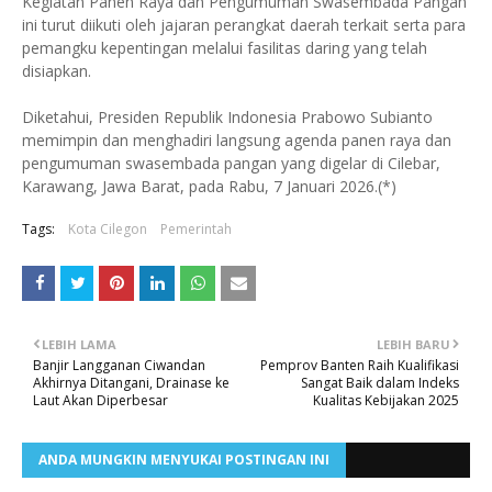
Kegiatan Panen Raya dan Pengumuman Swasembada Pangan
ini turut diikuti oleh jajaran perangkat daerah terkait serta para
pemangku kepentingan melalui fasilitas daring yang telah
disiapkan.
Diketahui, Presiden Republik Indonesia Prabowo Subianto
memimpin dan menghadiri langsung agenda panen raya dan
pengumuman swasembada pangan yang digelar di Cilebar,
Karawang, Jawa Barat, pada Rabu, 7 Januari 2026.(*)
Tags:
Kota Cilegon
Pemerintah
LEBIH LAMA
LEBIH BARU
Banjir Langganan Ciwandan
Pemprov Banten Raih Kualifikasi
Akhirnya Ditangani, Drainase ke
Sangat Baik dalam Indeks
Laut Akan Diperbesar
Kualitas Kebijakan 2025
ANDA MUNGKIN MENYUKAI POSTINGAN INI