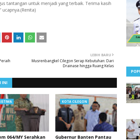
gus tantangan untuk menjadi yang terbaik. Terima kasih
 ucapnya.(Renita)
LEBIH BARU
Peraih
Musrenbangkel Cilegon Serap Kebutuhan: Dari
Drainase hingga Ruang Kelas
POP
 INI
RISTIWA
KOTA CILEGON
em 064/MY Serahkan
Gubernur Banten Pantau