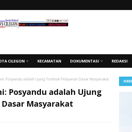
OTA CILEGON
KECAMATAN
DOKUMENTASI
REDAKSI
oni: Posyandu adalah Ujung Tombak Pelayanan Dasar Masyarakat
HAR
ni: Posyandu adalah Ujung
 Dasar Masyarakat