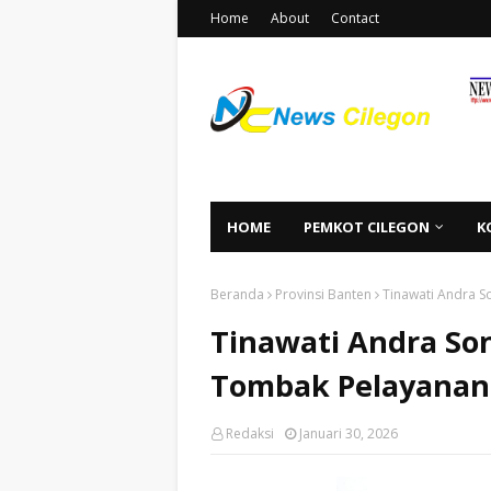
Home
About
Contact
HOME
PEMKOT CILEGON
K
Beranda
Provinsi Banten
Tinawati Andra S
Tinawati Andra So
Tombak Pelayanan
Redaksi
Januari 30, 2026