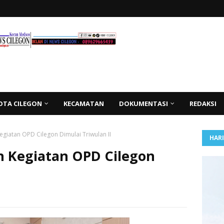
OTA CILEGON
KECAMATAN
DOKUMENTASI
REDAKSI
egiatan OPD Cilegon Dimulai Triwulan II
HAR
n Kegiatan OPD Cilegon