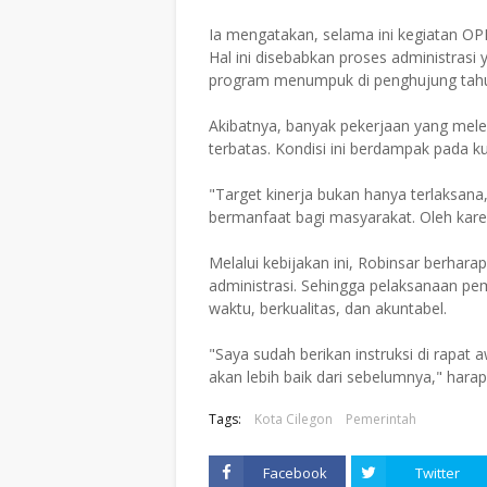
Ia mengatakan, selama ini kegiatan OPD
Hal ini disebabkan proses administrasi 
program menumpuk di penghujung tah
Akibatnya, banyak pekerjaan yang mele
terbatas. Kondisi ini berdampak pada ku
"Target kinerja bukan hanya terlaksan
bermanfaat bagi masyarakat. Oleh karen
Melalui kebijakan ini, Robinsar berhara
administrasi. Sehingga pelaksanaan pe
waktu, berkualitas, dan akuntabel.
"Saya sudah berikan instruksi di rapat 
akan lebih baik dari sebelumnya," harap
Tags:
Kota Cilegon
Pemerintah
Facebook
Twitter