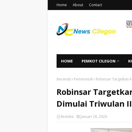
Home
About
Contact
HOME
PEMKOT CILEGON
K
Beranda
Pemerintah
Robinsar Targetkan K
Robinsar Targetka
Dimulai Triwulan II
Redaksi
Januari 26, 2026