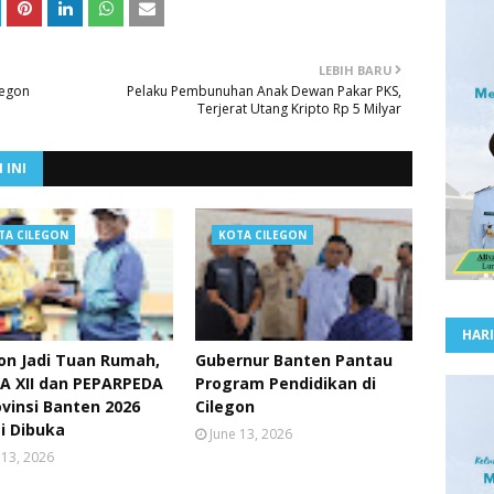
LEBIH BARU
legon
Pelaku Pembunuhan Anak Dewan Pakar PKS,
Terjerat Utang Kripto Rp 5 Milyar
 INI
TA CILEGON
KOTA CILEGON
HARI
on Jadi Tuan Rumah,
Gubernur Banten Pantau
A XII dan PEPARPEDA
Program Pendidikan di
ovinsi Banten 2026
Cilegon
i Dibuka
June 13, 2026
 13, 2026