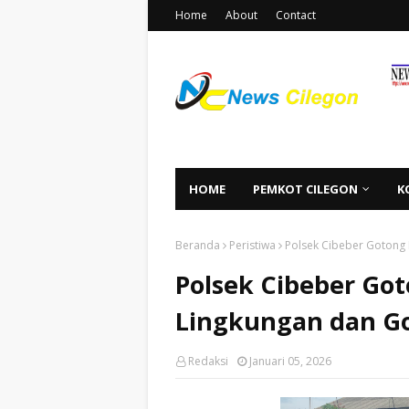
Home
About
Contact
HOME
PEMKOT CILEGON
K
Beranda
Peristiwa
Polsek Cibeber Gotong 
Polsek Cibeber Go
Lingkungan dan Go
Redaksi
Januari 05, 2026