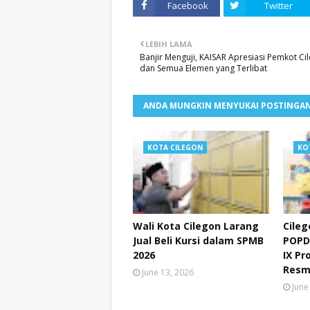
Facebook
Twitter
LEBIH LAMA
Banjir Menguji, KAISAR Apresiasi Pemkot Ci
dan Semua Elemen yang Terlibat
ANDA MUNGKIN MENYUKAI POSTINGAN
KOTA CILEGON
KO
Wali Kota Cilegon Larang
Cileg
Jual Beli Kursi dalam SPMB
POPD
2026
IX Pr
Resm
June 13, 2026
June