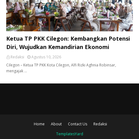
Ketua TP PKK Cilegon: Kembangkan Potensi
Diri, Wujudkan Kemandirian Ekonomi
Redaksi
Agustus 10, 2026
Cilegon – Ketua TP PKK Kota Cilegon, Alfi Rizki Aghnia Robinsar,
mengajak …
Home
About
Contact Us
Redaksi
TemplatesYard