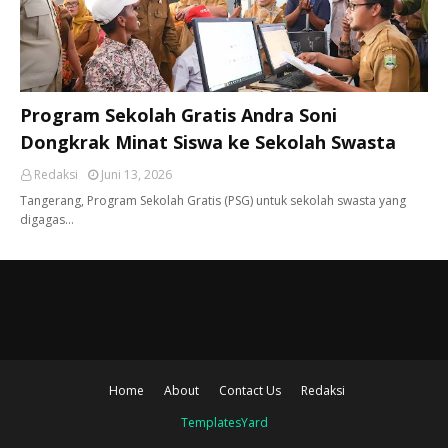
Program Sekolah Gratis Andra Soni
Dongkrak Minat Siswa ke Sekolah Swasta
Redaksi
Juni 13, 2026
Tangerang, ​Program Sekolah Gratis (PSG) untuk sekolah swasta yang
digagas…
Home
About
Contact Us
Redaksi
TemplatesYard