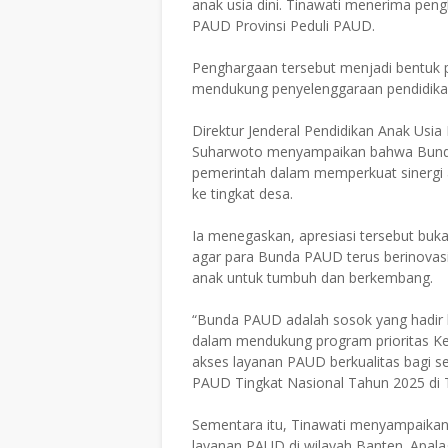
anak usia dini. Tinawati menerima pen
PAUD Provinsi Peduli PAUD.
Penghargaan tersebut menjadi bentuk
mendukung penyelenggaraan pendidikan 
Direktur Jenderal Pendidikan Anak Usi
Suharwoto menyampaikan bahwa Bunda 
pemerintah dalam memperkuat sinergi a
ke tingkat desa.
Ia menegaskan, apresiasi tersebut buk
agar para Bunda PAUD terus berinovasi
anak untuk tumbuh dan berkembang.
“Bunda PAUD adalah sosok yang hadir 
dalam mendukung program prioritas K
akses layanan PAUD berkualitas bagi s
PAUD Tingkat Nasional Tahun 2025 di T
Sementara itu, Tinawati menyampaika
layanan PAUD di wilayah Banten. Apala