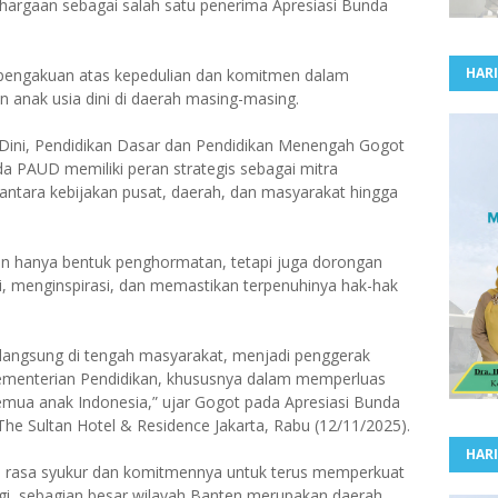
ghargaan sebagai salah satu penerima Apresiasi Bunda
HARI
 pengakuan atas kepedulian dan komitmen dalam
anak usia dini di daerah masing-masing.
a Dini, Pendidikan Dasar dan Pendidikan Menengah Gogot
PAUD memiliki peran strategis sebagai mitra
ntara kebijakan pusat, daerah, dan masyarakat hingga
an hanya bentuk penghormatan, tetapi juga dorongan
, menginspirasi, dan memastikan terpenuhinya hak-hak
langsung di tengah masyarakat, menjadi penggerak
ementerian Pendidikan, khususnya dalam memperluas
emua anak Indonesia,” ujar Gogot pada Apresiasi Bunda
he Sultan Hotel & Residence Jakarta, Rabu (12/11/2025).
HARI
n rasa syukur dan komitmennya untuk terus memperkuat
gi, sebagian besar wilayah Banten merupakan daerah