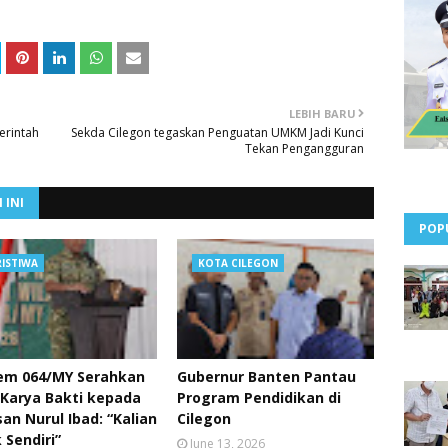
LEBIH BARU
erintah
Sekda Cilegon tegaskan Penguatan UMKM Jadi Kunci
Tekan Pengangguran
 INI
POP
RISTIWA
KOTA CILEGON
em 064/MY Serahkan
Gubernur Banten Pantau
 Karya Bakti kepada
Program Pendidikan di
an Nurul Ibad: “Kalian
Cilegon
 Sendiri”
June 13, 2026