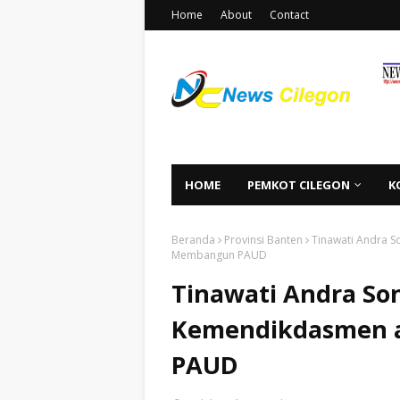
Home
About
Contact
HOME
PEMKOT CILEGON
K
Beranda
Provinsi Banten
Tinawati Andra S
Membangun PAUD
Tinawati Andra So
Kemendikdasmen a
PAUD