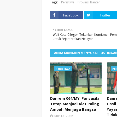
Tags:
Peristiwa
Provinsi Banten
Facebook
Twitter
LEBIH LAMA
Wali Kota Cilegon Tekankan Komitmen Pem
untuk Sejahterakan Nelayan
ANDA MUNGKIN MENYUKAI POSTINGAN
PERISTIWA
PE
Danrem 064/MY: Pancasila
Danr
Tetap Menjadi Alat Paling
Hasil
Ampuh Menjaga Bangsa
Yayas
Tidak
June 13, 2026