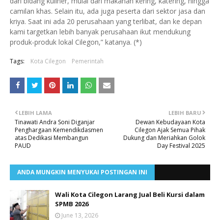
dari bidang kuliner, mulai dari makanan kering, katering, hingga
camilan khas. Selain itu, ada juga peserta dari sektor jasa dan
kriya. Saat ini ada 20 perusahaan yang terlibat, dan ke depan
kami targetkan lebih banyak perusahaan ikut mendukung
produk-produk lokal Cilegon,” katanya. (*)
Tags:
Kota Cilegon
Pemerintah
LEBIH LAMA
LEBIH BARU
Tinawati Andra Soni Diganjar
Dewan Kebudayaan Kota
Penghargaan Kemendikdasmen
Cilegon Ajak Semua Pihak
atas Dedikasi Membangun
Dukung dan Meriahkan Golok
PAUD
Day Festival 2025
ANDA MUNGKIN MENYUKAI POSTINGAN INI
Wali Kota Cilegon Larang Jual Beli Kursi dalam
SPMB 2026
June 13, 2026