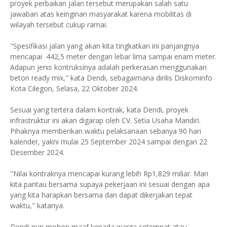
proyek perbaikan jalan tersebut merupakan salah satu
jawaban atas keinginan masyarakat karena mobilitas di
wilayah tersebut cukup ramai.
"Spesifikasi jalan yang akan kita tingkatkan ini panjangnya
mencapai 442,5 meter dengan lebar lima sampai enam meter.
Adapun jenis kontruksinya adalah perkerasan menggunakan
beton ready mix," kata Dendi, sebagaimana dirilis Diskominfo
Kota Cilegon, Selasa, 22 Oktober 2024.
Sesuai yang tertera dalam kontrak, kata Dendi, proyek
infrastruktur ini akan digarap oleh CV. Setia Usaha Mandiri.
Pihaknya memberikan waktu pelaksanaan sebanya 90 hari
kalender, yakni mulai 25 September 2024 sampai dengan 22
Desember 2024.
"Nilai kontraknya mencapai kurang lebih Rp1,829 miliar. Mari
kita pantau bersama supaya pekerjaan ini sesuai dengan apa
yang kita harapkan bersama dan dapat dikerjakan tepat
waktu," katanya.
Dendi pun mohon maaf kepada warga setempat atau