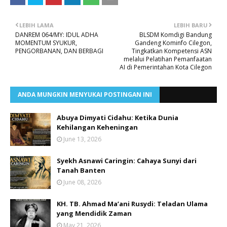
LEBIH LAMA
LEBIH BARU
DANREM 064/MY: IDUL ADHA
BLSDM Komdigi Bandung
MOMENTUM SYUKUR,
Gandeng Kominfo Cilegon,
PENGORBANAN, DAN BERBAGI
Tingkatkan Kompetensi ASN
melalui Pelatihan Pemanfaatan
AI di Pemerintahan Kota Cilegon
ANDA MUNGKIN MENYUKAI POSTINGAN INI
Abuya Dimyati Cidahu: Ketika Dunia
Kehilangan Keheningan
June 13, 2026
Syekh Asnawi Caringin: Cahaya Sunyi dari
Tanah Banten
June 08, 2026
KH. TB. Ahmad Ma’ani Rusydi: Teladan Ulama
yang Mendidik Zaman
May 21, 2026