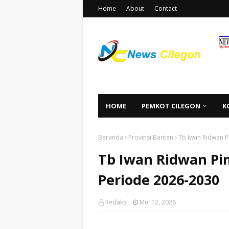
Home
About
Contact
HOME
PEMKOT CILEGON
K
Beranda
Provinsi Banten
Tb Iwan Ridwan 
Tb Iwan Ridwan Pi
Periode 2026-2030
Redaksi
Mei 12, 2026