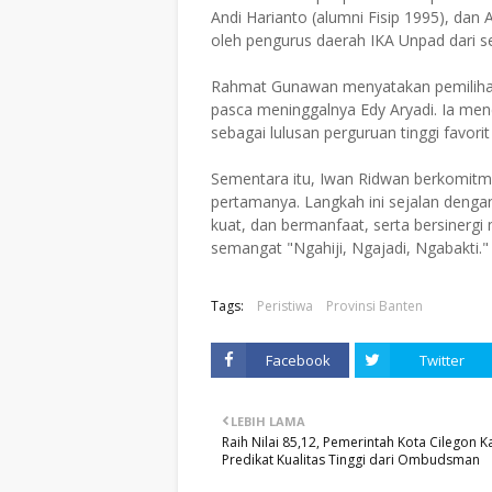
Andi Harianto (alumni Fisip 1995), dan 
oleh pengurus daerah IKA Unpad dari s
Rahmat Gunawan menyatakan pemilihan 
pasca meninggalnya Edy Aryadi. Ia men
sebagai lulusan perguruan tinggi favori
Sementara itu, Iwan Ridwan berkomitm
pertamanya. Langkah ini sejalan dengan
kuat, dan bermanfaat, serta bersiner
semangat "Ngahiji, Ngajadi, Ngabakti." 
Tags:
Peristiwa
Provinsi Banten
Facebook
Twitter
LEBIH LAMA
Raih Nilai 85,12, Pemerintah Kota Cilegon K
Predikat Kualitas Tinggi dari Ombudsman