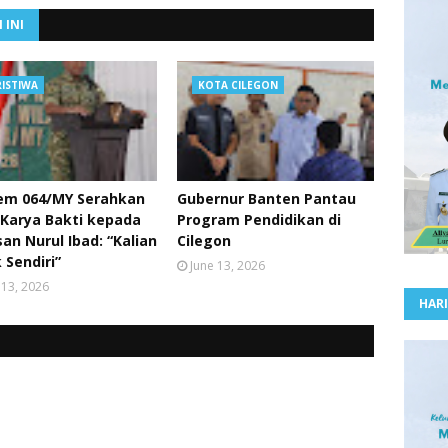
 INI
RISTIWA
KOTA CILEGON
em 064/MY Serahkan
Gubernur Banten Pantau
 Karya Bakti kepada
Program Pendidikan di
an Nurul Ibad: “Kalian
Cilegon
 Sendiri”
June 13, 2026
 13, 2026
HARI