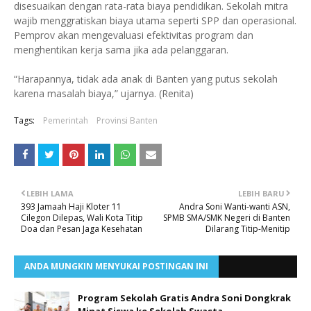
disesuaikan dengan rata-rata biaya pendidikan. Sekolah mitra
wajib menggratiskan biaya utama seperti SPP dan operasional.
Pemprov akan mengevaluasi efektivitas program dan
menghentikan kerja sama jika ada pelanggaran.
“Harapannya, tidak ada anak di Banten yang putus sekolah
karena masalah biaya,” ujarnya. (Renita)
Tags:
Pemerintah
Provinsi Banten
LEBIH LAMA
LEBIH BARU
393 Jamaah Haji Kloter 11
Andra Soni Wanti-wanti ASN,
Cilegon Dilepas, Wali Kota Titip
SPMB SMA/SMK Negeri di Banten
Doa dan Pesan Jaga Kesehatan
Dilarang Titip-Menitip
ANDA MUNGKIN MENYUKAI POSTINGAN INI
Program Sekolah Gratis Andra Soni Dongkrak
Minat Siswa ke Sekolah Swasta