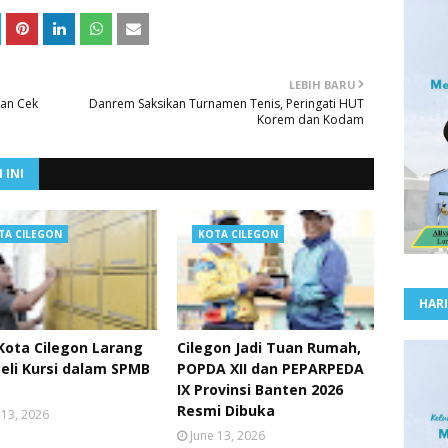
LEBIH BARU
kan Cek
Danrem Saksikan Turnamen Tenis, Peringati HUT
Korem dan Kodam
 INI
TA CILEGON
KOTA CILEGON
HARI
Kota Cilegon Larang
Cilegon Jadi Tuan Rumah,
Beli Kursi dalam SPMB
POPDA XII dan PEPARPEDA
IX Provinsi Banten 2026
Resmi Dibuka
 13, 2026
June 13, 2026