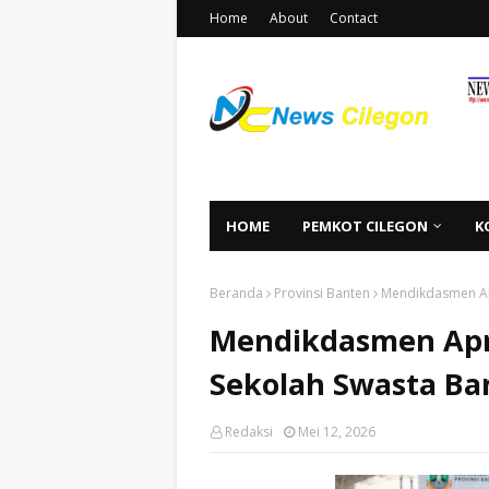
Home
About
Contact
HOME
PEMKOT CILEGON
K
Beranda
Provinsi Banten
Mendikdasmen Apr
Mendikdasmen Apre
Sekolah Swasta Ba
Redaksi
Mei 12, 2026