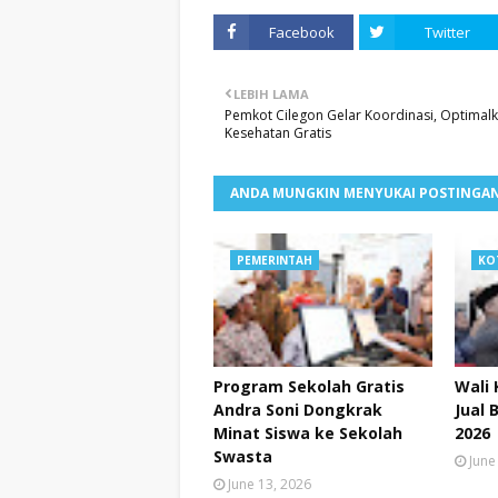
Facebook
Twitter
LEBIH LAMA
Pemkot Cilegon Gelar Koordinasi, Optimal
Kesehatan Gratis
ANDA MUNGKIN MENYUKAI POSTINGAN
PEMERINTAH
KO
Program Sekolah Gratis
Wali 
Andra Soni Dongkrak
Jual 
Minat Siswa ke Sekolah
2026
Swasta
June
June 13, 2026