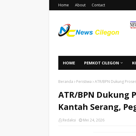
Home
About
Contact
HOME
PEMKOT CILEGON
K
Beranda
Peristiwa
ATR/BPN Dukung Proses 
ATR/BPN Dukung P
Kantah Serang, Pe
Redaksi
Mei 24, 2026