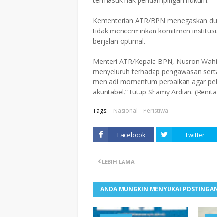
termasuk hak pendampingan hukum.
Kementerian ATR/BPN menegaskan duga
tidak mencerminkan komitmen institusi
berjalan optimal.
Menteri ATR/Kepala BPN, Nusron Wahid
menyeluruh terhadap pengawasan serta 
menjadi momentum perbaikan agar pela
akuntabel,” tutup Shamy Ardian. (Renita
Tags:
Nasional
Peristiwa
Facebook
Twitter
LEBIH LAMA
ANDA MUNGKIN MENYUKAI POSTINGAN