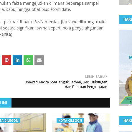
emukan fakta mengejutkan di mana beberapa sampel
a, sabu, hingga obat bius etomidate.
HARI
zat psikoaktif baru. BNN menilai, jika vape dilarang, maka
si secara signifikan, sama seperti pola penyalahgunaan
Renita)
LEBIH BARU
Tinawati Andra Soni Jenguk Farhan, Beri Dukungan
dan Bantuan Pengobatan
 INI
HARI
TA CILEGON
KOTA CILEGON