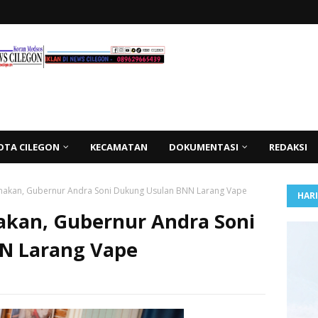
OTA CILEGON
KECAMATAN
DOKUMENTASI
REDAKSI
nakan, Gubernur Andra Soni Dukung Usulan BNN Larang Vape
HAR
kan, Gubernur Andra Soni
N Larang Vape