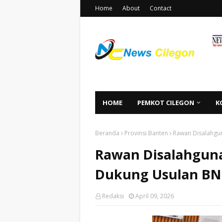
Home
About
Contact
HOME
PEMKOT CILEGON
K
Beranda
Provinsi Banten
Rawan Disalahgu
Rawan Disalahguna
Dukung Usulan BN
Redaksi
April 09, 2026