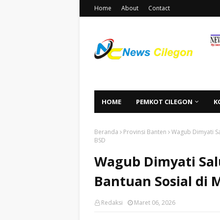
Home
About
Contact
HOME
PEMKOT CILEGON
K
Beranda
Provinsi Banten
Wagub Dimyati Sa
BSD
Wagub Dimyati Sal
Bantuan Sosial di 
Redaksi
Maret 06, 2026