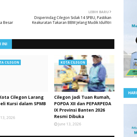
LEBIH BARU
Disperindag Cilegon Sidak 14 SPBU, Pastikan
la Besar
Keakuratan Takaran BBM Jelang Mudik Idulfitri
 INI
TA CILEGON
KOTA CILEGON
HARI
Kota Cilegon Larang
Cilegon Jadi Tuan Rumah,
Beli Kursi dalam SPMB
POPDA XII dan PEPARPEDA
IX Provinsi Banten 2026
Resmi Dibuka
 13, 2026
June 13, 2026