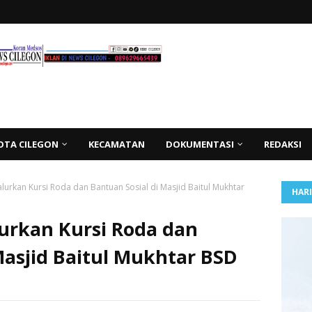
OTA CILEGON
KECAMATAN
DOKUMENTASI
REDAKSI
lurkan Kursi Roda dan Bantuan Sosial di Masjid Baitul Mukhtar
HAR
urkan Kursi Roda dan
Masjid Baitul Mukhtar BSD