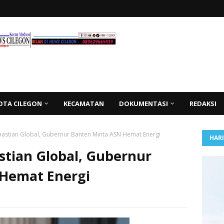
OTA CILEGON
KECAMATAN
DOKUMENTASI
REDAKSI
astian Global, Gubernur Banten Minta ASN Hemat Energi
HAR
stian Global, Gubernur
Hemat Energi