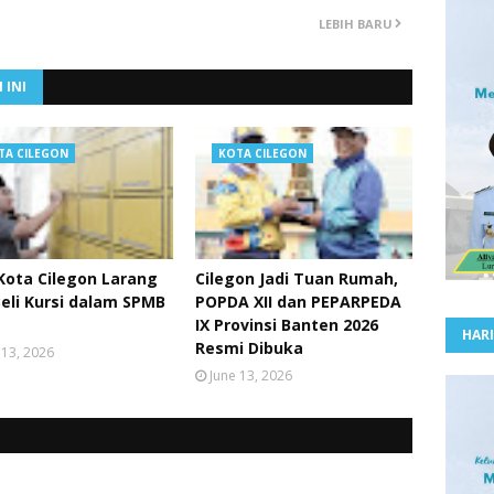
LEBIH BARU
 INI
TA CILEGON
KOTA CILEGON
Kota Cilegon Larang
Cilegon Jadi Tuan Rumah,
Beli Kursi dalam SPMB
POPDA XII dan PEPARPEDA
IX Provinsi Banten 2026
HARI
Resmi Dibuka
 13, 2026
June 13, 2026