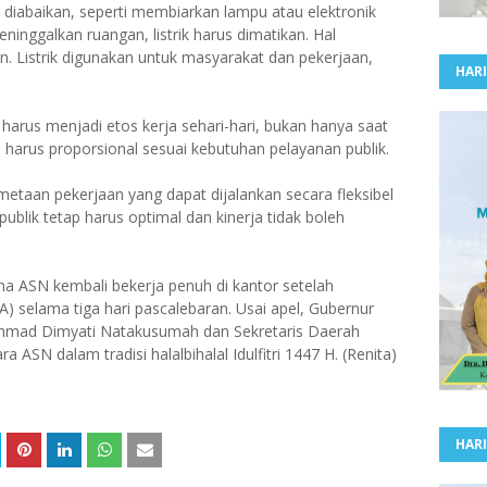
 diabaikan, seperti membiarkan lampu atau elektronik
inggalkan ruangan, listrik harus dimatikan. Hal
an. Listrik digunakan untuk masyarakat dan pekerjaan,
HARI
rus menjadi etos kerja sehari-hari, bukan hanya saat
 harus proporsional sesuai kebutuhan pelayanan publik.
etaan pekerjaan yang dapat dijalankan secara fleksibel
 publik tetap harus optimal dan kinerja tidak boleh
ma ASN kembali bekerja penuh di kantor setelah
selama tiga hari pascalebaran. Usai apel, Gubernur
chmad Dimyati Natakusumah dan Sekretaris Daerah
ASN dalam tradisi halalbihalal Idulfitri 1447 H. (Renita)
HARI