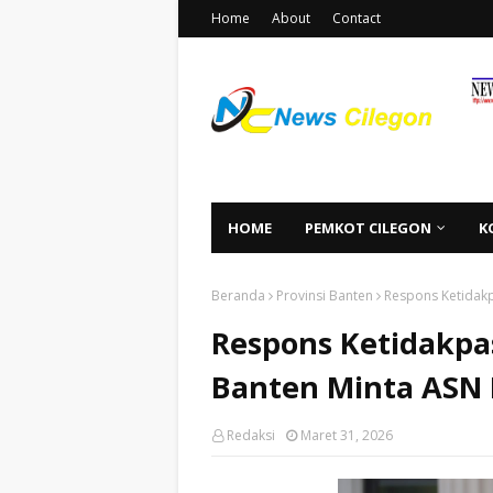
Home
About
Contact
HOME
PEMKOT CILEGON
K
Beranda
Provinsi Banten
Respons Ketidakp
Respons Ketidakpa
Banten Minta ASN 
Redaksi
Maret 31, 2026