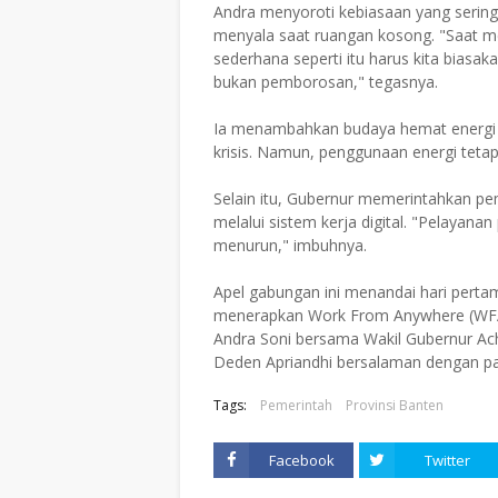
Andra menyoroti kebiasaan yang sering
menyala saat ruangan kosong. "Saat men
sederhana seperti itu harus kita biasak
bukan pemborosan," tegasnya.
Ia menambahkan budaya hemat energi ha
krisis. Namun, penggunaan energi tetap
Selain itu, Gubernur memerintahkan pem
melalui sistem kerja digital. "Pelayanan
menurun," imbuhnya.
Apel gabungan ini menandai hari perta
menerapkan Work From Anywhere (WFA) 
Andra Soni bersama Wakil Gubernur A
Deden Apriandhi bersalaman dengan para 
Tags:
Pemerintah
Provinsi Banten
Facebook
Twitter