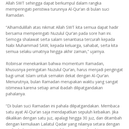
Allah SWT sehingga dapat berkumpul dalam rangka
memperingati peristiwa turunnya Al-Qur’an di bulan suci
Ramadan.
“Alhamdulillah atas nikmat Allah SWT kita semua dapat hadir
bersama memperingati Nuzulul Qur’an pada sore hari ini.
Semoga shalawat serta salam senantiasa tercurah kepada
Nabi Muhammad SAW, kepada keluarga, sahabat, serta kita
semua selaku umatnya hingga akhir zaman,” ujarnya.
Robinsar menekankan bahwa momentum Ramadan,
khususnya peringatan Nuzulul Qur’an, harus menjadi pengingat
bagi umat Islam untuk semakin dekat dengan Al-Qur’an.
Menurutnya, bulan Ramadan merupakan waktu yang sangat
istimewa karena setiap amal ibadah dilipatgandakan
pahalanya.
“Di bulan suci Ramadan ini pahala dilipatgandakan. Membaca
satu ayat Al-Qur’an saja mendapatkan sepuluh kebaikan. Jika
dikalikan dengan satu juz, apalagi hingga 30 juz, dan ditambah
dengan kemuliaan Lailatul Qadar yang nilainya setara dengan