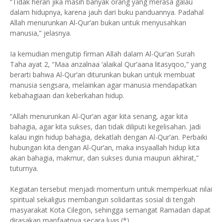
“Tidak heran jika masih banyak orang yang merasa galau
dalam hidupnya, karena jauh dari buku panduannya. Padahal
Allah menurunkan Al-Qur’an bukan untuk menyusahkan
manusia,” jelasnya.
Ia kemudian mengutip firman Allah dalam Al-Qur’an Surah
Taha ayat 2, “Maa anzalnaa ‘alaikal Qur’aana litasyqoo,” yang
berarti bahwa Al-Qur’an diturunkan bukan untuk membuat
manusia sengsara, melainkan agar manusia mendapatkan
kebahagiaan dan keberkahan hidup.
“Allah menurunkan Al-Qur’an agar kita senang, agar kita
bahagia, agar kita sukses, dan tidak diliputi kegelisahan. Jadi
kalau ingin hidup bahagia, dekatlah dengan Al-Qur’an. Perbaiki
hubungan kita dengan Al-Qur’an, maka insyaallah hidup kita
akan bahagia, makmur, dan sukses dunia maupun akhirat,”
tuturnya.
Kegiatan tersebut menjadi momentum untuk memperkuat nilai
spiritual sekaligus membangun solidaritas sosial di tengah
masyarakat Kota Cilegon, sehingga semangat Ramadan dapat
dirasakan manfaatnya secara luas.(*)