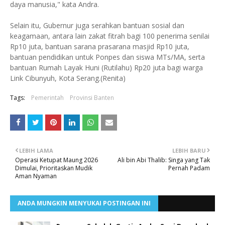
daya manusia," kata Andra.
Selain itu, Gubernur juga serahkan bantuan sosial dan
keagamaan, antara lain zakat fitrah bagi 100 penerima senilai
Rp10 juta, bantuan sarana prasarana masjid Rp10 juta,
bantuan pendidikan untuk Ponpes dan siswa MTs/MA, serta
bantuan Rumah Layak Huni (Rutilahu) Rp20 juta bagi warga
Link Cibunyuh, Kota Serang.(Renita)
Tags:
Pemerintah
Provinsi Banten
LEBIH LAMA
LEBIH BARU
Operasi Ketupat Maung 2026
Ali bin Abi Thalib: Singa yang Tak
Dimulai, Prioritaskan Mudik
Pernah Padam
Aman Nyaman
ANDA MUNGKIN MENYUKAI POSTINGAN INI