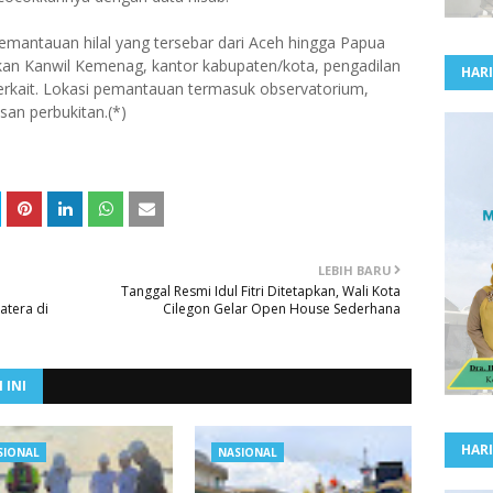
emantauan hilal yang tersebar dari Aceh hingga Papua
an Kanwil Kemenag, kantor kabupaten/kota, pengadilan
HARI
terkait. Lokasi pemantauan termasuk observatorium,
asan perbukitan.(*)
LEBIH BARU
Tanggal Resmi Idul Fitri Ditetapkan, Wali Kota
tera di
Cilegon Gelar Open House Sederhana
 INI
HARI
SIONAL
NASIONAL