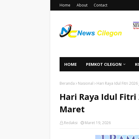
Home
About
Contact
HOME
PEMKOT CILEGON
K
Beranda
Nasional
Hari Raya Idul Fitri 202
Hari Raya Idul Fitr
Maret
Redaksi
Maret 19, 2026