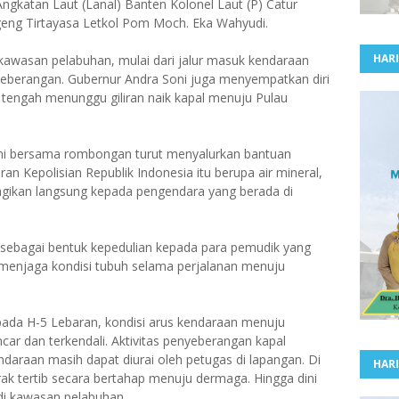
gkatan Laut (Lanal) Banten Kolonel Laut (P) Catur
eng Tirtayasa Letkol Pom Moch. Eka Wahyudi.
HARI
kawasan pelabuhan, mulai dari jalur masuk kendaraan
yeberangan. Gubernur Andra Soni juga menyempatkan diri
 tengah menunggu giliran naik kapal menuju Pulau
ni bersama rombongan turut menyalurkan bantuan
an Kepolisian Republik Indonesia itu berupa air mineral,
bagikan langsung kepada pengendara yang berada di
 sebagai bentuk kepedulian kepada para pemudik yang
menjaga kondisi tubuh selama perjalanan menuju
ada H-5 Lebaran, kondisi arus kendaraan menuju
car dan terkendali. Aktivitas penyeberangan kapal
daraan masih dapat diurai oleh petugas di lapangan. Di
HARI
erak tertib secara bertahap menuju dermaga. Hingga dini
n di kawasan pelabuhan.