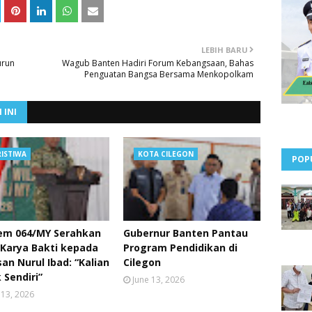
LEBIH BARU
urun
Wagub Banten Hadiri Forum Kebangsaan, Bahas
Penguatan Bangsa Bersama Menkopolkam
 INI
RISTIWA
KOTA CILEGON
POP
em 064/MY Serahkan
Gubernur Banten Pantau
 Karya Bakti kepada
Program Pendidikan di
an Nurul Ibad: “Kalian
Cilegon
 Sendiri”
June 13, 2026
 13, 2026