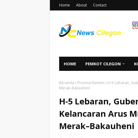
Home
About
Contact
HOME
PEMKOT CILEGON
K
Beranda
Provinsi Banten
H-5 Lebaran, Gub
Merak–Bakauheni
H-5 Lebaran, Guber
Kelancaran Arus M
Merak–Bakauheni