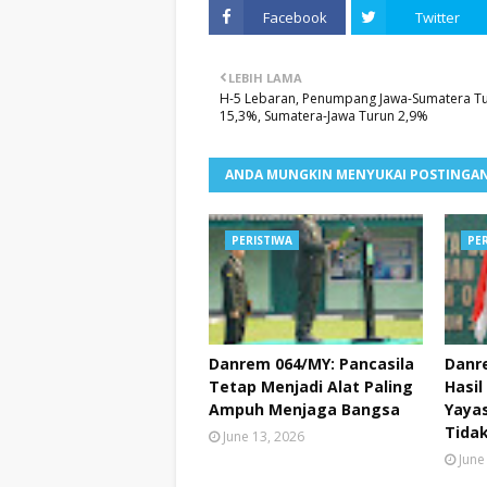
Facebook
Twitter
LEBIH LAMA
H-5 Lebaran, Penumpang Jawa-Sumatera T
15,3%, Sumatera-Jawa Turun 2,9%
ANDA MUNGKIN MENYUKAI POSTINGAN
PERISTIWA
PE
Danrem 064/MY: Pancasila
Danr
Tetap Menjadi Alat Paling
Hasil
Ampuh Menjaga Bangsa
Yayas
Tidak
June 13, 2026
June