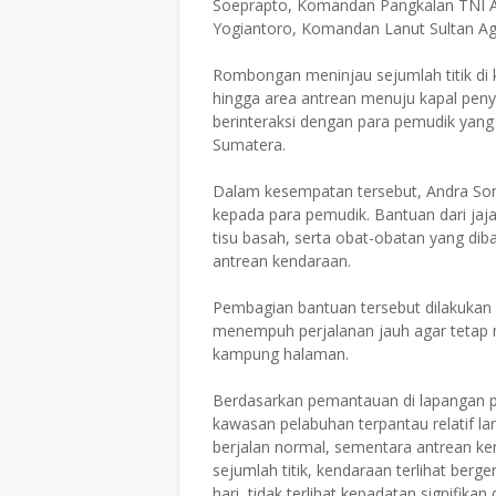
Soeprapto, Komandan Pangkalan TNI An
Yogiantoro, Komandan Lanut Sultan Ag
Rombongan meninjau sejumlah titik di 
hingga area antrean menuju kapal pen
berinteraksi dengan para pemudik yang
Sumatera.
Dalam kesempatan tersebut, Andra So
kepada para pemudik. Bantuan dari jajar
tisu basah, serta obat-obatan yang di
antrean kendaraan.
Pembagian bantuan tersebut dilakukan
menempuh perjalanan jauh agar tetap 
kampung halaman.
Berdasarkan pemantauan di lapangan p
kawasan pelabuhan terpantau relatif lan
berjalan normal, sementara antrean ken
sejumlah titik, kendaraan terlihat berg
hari, tidak terlihat kepadatan signifika