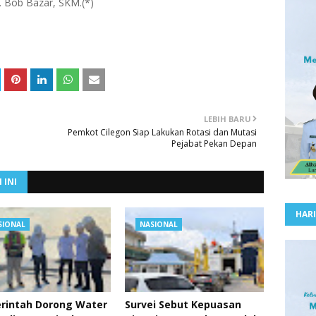
H. Bob Bazar, SKM.(*)
LEBIH BARU
Pemkot Cilegon Siap Lakukan Rotasi dan Mutasi
Pejabat Pekan Depan
 INI
HARI
SIONAL
NASIONAL
rintah Dorong Water
Survei Sebut Kepuasan