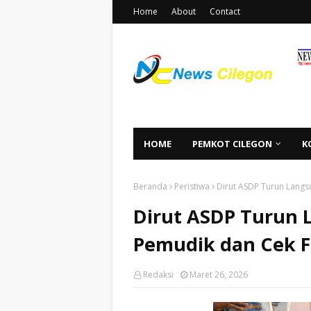
Home
About
Contact
HOME
PEMKOT CILEGON
K
Beranda
Peristiwa
Dirut ASDP Turun Langs
Dirut ASDP Turun 
Pemudik dan Cek F
Redaksi
Maret 26, 2026