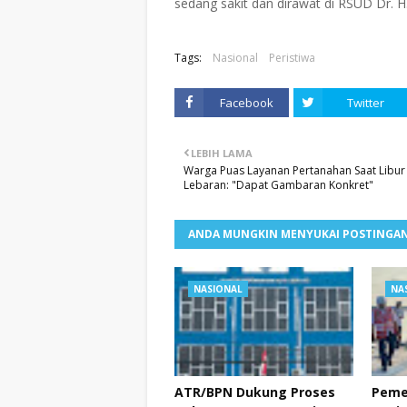
sedang sakit dan dirawat di RSUD Dr. 
Tags:
Nasional
Peristiwa
Facebook
Twitter
LEBIH LAMA
Warga Puas Layanan Pertanahan Saat Libur
Lebaran: "Dapat Gambaran Konkret"
ANDA MUNGKIN MENYUKAI POSTINGAN
NASIONAL
NA
ATR/BPN Dukung Proses
Peme