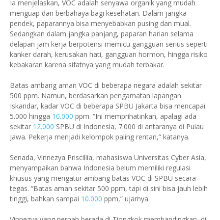
Ia menjelaskan, VOC adalah senyawa organik yang mudah
menguap dan berbahaya bagi kesehatan. Dalam jangka
pendek, paparannya bisa menyebabkan pusing dan mual.
Sedangkan dalam jangka panjang, paparan harian selama
delapan jam kerja berpotensi memicu gangguan serius seperti
kanker darah, kerusakan hati, gangguan hormon, hingga risiko
kebakaran karena sifatnya yang mudah terbakar.
Batas ambang aman VOC di beberapa negara adalah sekitar
500 ppm. Namun, berdasarkan pengamatan lapangan
Iskandar, kadar VOC di beberapa SPBU Jakarta bisa mencapai
5.000 hingga
10.000
ppm. “Ini memprihatinkan, apalagi ada
sekitar
12.000
SPBU di Indonesia, 7.000 di antaranya di Pulau
Jawa. Pekerja menjadi kelompok paling rentan,” katanya.
Senada, Vinnezya Priscillia, mahasiswa Universitas Cyber Asia,
menyampaikan bahwa Indonesia belum memiliki regulasi
khusus yang mengatur ambang batas VOC di SPBU secara
tegas. “Batas aman sekitar 500 ppm, tapi di sini bisa jauh lebih
tinggi, bahkan sampai
10.000
ppm,” ujarnya.
Vinnezya yang pernah berada di Tiongkok membandingkan, di