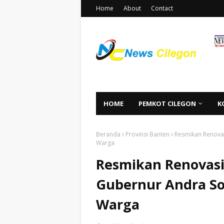
Home
About
Contact
HOME
PEMKOT CILEGON
K
Beranda
Provinsi Banten
Resmikan Renovas
Warga
Resmikan Renovasi
Gubernur Andra So
Warga