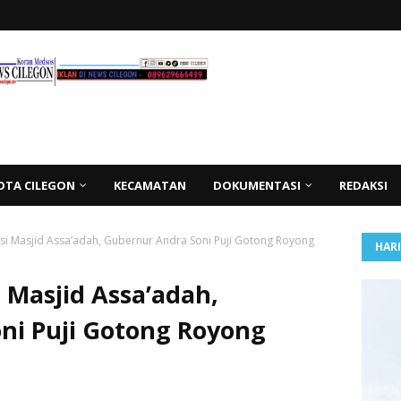
OTA CILEGON
KECAMATAN
DOKUMENTASI
REDAKSI
i Masjid Assa’adah, Gubernur Andra Soni Puji Gotong Royong
HAR
 Masjid Assa’adah,
ni Puji Gotong Royong