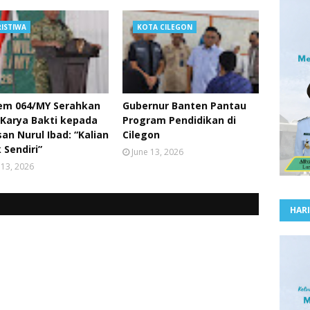
RISTIWA
KOTA CILEGON
em 064/MY Serahkan
Gubernur Banten Pantau
 Karya Bakti kepada
Program Pendidikan di
an Nurul Ibad: “Kalian
Cilegon
 Sendiri”
June 13, 2026
 13, 2026
HARI