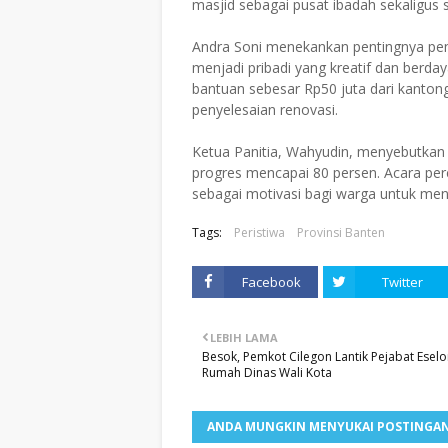
masjid sebagai pusat ibadah sekaligus
Andra Soni menekankan pentingnya pem
menjadi pribadi yang kreatif dan berd
bantuan sebesar Rp50 juta dari kanton
penyelesaian renovasi.
Ketua Panitia, Wahyudin, menyebutkan 
progres mencapai 80 persen. Acara pere
sebagai motivasi bagi warga untuk men
Tags:
Peristiwa
Provinsi Banten
Facebook
Twitter
LEBIH LAMA
Besok, Pemkot Cilegon Lantik Pejabat Eselon
Rumah Dinas Wali Kota
ANDA MUNGKIN MENYUKAI POSTINGAN