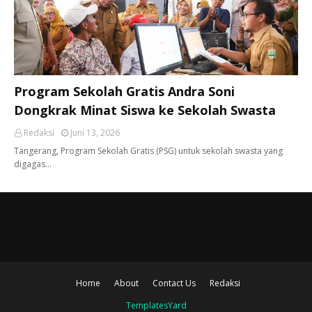
Program Sekolah Gratis Andra Soni
Dongkrak Minat Siswa ke Sekolah Swasta
Redaksi
Juni 13, 2026
Tangerang, ​Program Sekolah Gratis (PSG) untuk sekolah swasta yang
digagas…
Home
About
Contact Us
Redaksi
TemplatesYard