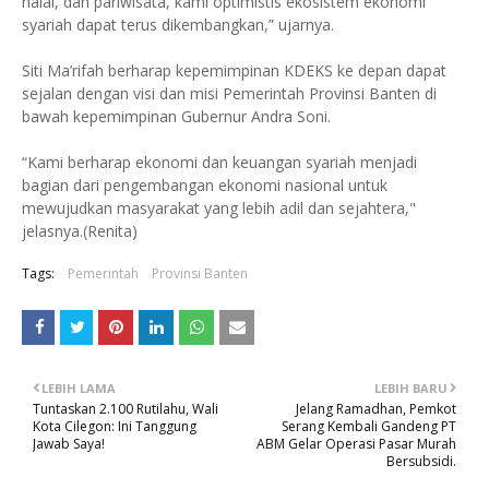
halal, dan pariwisata, kami optimistis ekosistem ekonomi
syariah dapat terus dikembangkan,” ujarnya.
Siti Ma’rifah berharap kepemimpinan KDEKS ke depan dapat
sejalan dengan visi dan misi Pemerintah Provinsi Banten di
bawah kepemimpinan Gubernur Andra Soni.
“Kami berharap ekonomi dan keuangan syariah menjadi
bagian dari pengembangan ekonomi nasional untuk
mewujudkan masyarakat yang lebih adil dan sejahtera,"
jelasnya.(Renita)
Tags:
Pemerintah
Provinsi Banten
LEBIH LAMA
LEBIH BARU
Tuntaskan 2.100 Rutilahu, Wali
Jelang Ramadhan, Pemkot
Kota Cilegon: Ini Tanggung
Serang Kembali Gandeng PT
Jawab Saya!
ABM Gelar Operasi Pasar Murah
Bersubsidi.