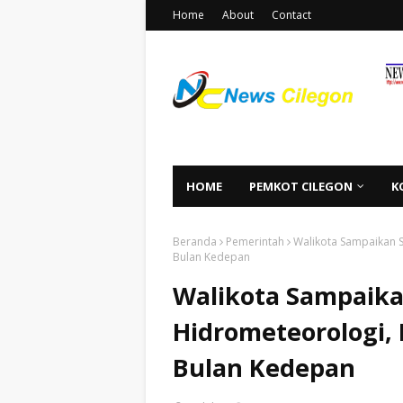
Home
About
Contact
HOME
PEMKOT CILEGON
K
Beranda
Pemerintah
Walikota Sampaikan S
Bulan Kedepan
Walikota Sampaika
Hidrometeorologi,
Bulan Kedepan