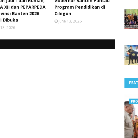
on Jadi Tuan Rumah,
Gubernur Banten Pantau
A XII dan PEPARPEDA
Program Pendidikan di
ovinsi Banten 2026
Cilegon
i Dibuka
June 13, 2026
 13, 2026
FEA
PRO