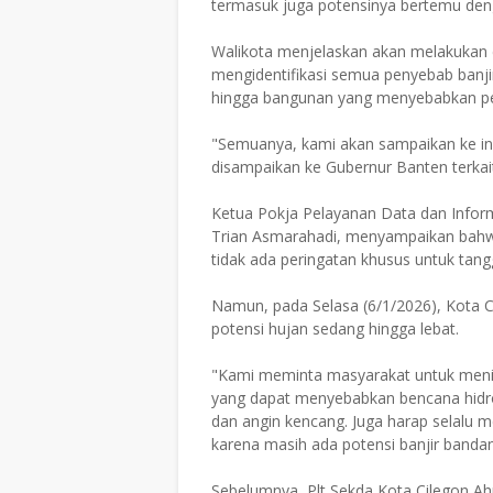
termasuk juga potensinya bertemu deng
Walikota menjelaskan akan melakukan ev
mengidentifikasi semua penyebab banjir
hingga bangunan yang menyebabkan pen
"Semuanya, kami akan sampaikan ke in
disampaikan ke Gubernur Banten terkai
Ketua Pokja Pelayanan Data dan Infor
Trian Asmarahadi, menyampaikan bahwa
tidak ada peringatan khusus untuk tangg
Namun, pada Selasa (6/1/2026), Kota C
potensi hujan sedang hingga lebat.
"Kami meminta masyarakat untuk meni
yang dapat menyebabkan bencana hidrom
dan angin kencang. Juga harap selalu 
karena masih ada potensi banjir banda
Sebelumnya, Plt Sekda Kota Cilegon A