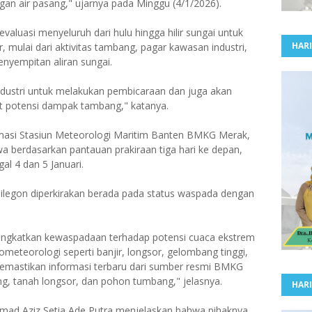
an air pasang," ujarnya pada Minggu (4/1/2026).
aluasi menyeluruh dari hulu hingga hilir sungai untuk
HARI
, mulai dari aktivitas tambang, pagar kawasan industri,
yempitan aliran sungai.
dustri untuk melakukan pembicaraan dan juga akan
t potensi dampak tambang," katanya.
masi Stasiun Meteorologi Maritim Banten BMKG Merak,
 berdasarkan pantauan prakiraan tiga hari ke depan,
al 4 dan 5 Januari.
ilegon diperkirakan berada pada status waspada dengan
ngkatkan kewaspadaan terhadap potensi cuaca ekstrem
eteorologi seperti banjir, longsor, gelombang tinggi,
memastikan informasi terbaru dari sumber resmi BMKG
ng, tanah longsor, dan pohon tumbang," jelasnya.
HARI
hmad Aziz Setia Ade Putra menjelaskan bahwa pihaknya