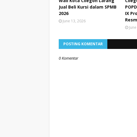
Wali Kota Cilegon Larang
Cileg
Jual Beli Kursi dalam SPMB
POPD
2026
IX Pr
Resm
June 13, 2026
June
POSTING KOMENTAR
0 Komentar