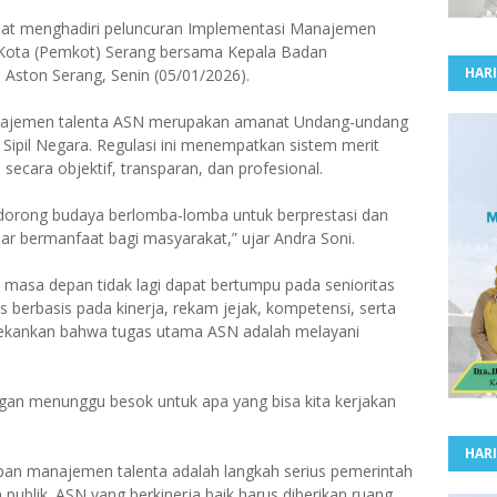
saat menghadiri peluncuran Implementasi Manajemen
 Kota (Pemkot) Serang bersama Kepala Badan
HARI
 Aston Serang, Senin (05/01/2026).
anajemen talenta ASN merupakan amanat Undang-undang
Sipil Negara. Regulasi ini menempatkan sistem merit
secara objektif, transparan, dan profesional.
dorong budaya berlomba-lomba untuk berprestasi dan
r bermanfaat bagi masyarakat,” ujar Andra Soni.
i masa depan tidak lagi dapat bertumpu pada senioritas
s berbasis pada kinerja, rekam jejak, kompetensi, serta
enekankan bahwa tugas utama ASN adalah melayani
ngan menunggu besok untuk apa yang bisa kita kerjakan
HARI
rapan manajemen talenta adalah langkah serius pemerintah
publik. ASN yang berkinerja baik harus diberikan ruang