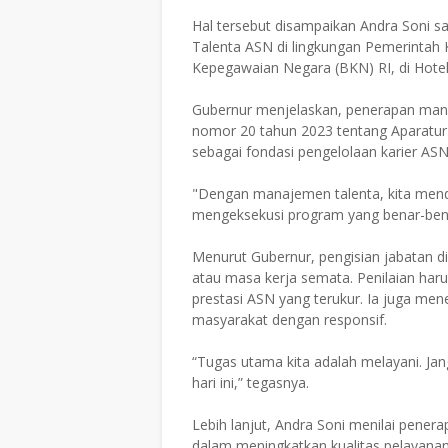
​Hal tersebut disampaikan Andra Soni 
Talenta ASN di lingkungan Pemerintah
Kepegawaian Negara (BKN) RI, di Hotel
​Gubernur menjelaskan, penerapan m
nomor 20 tahun 2023 tentang Aparatur 
sebagai fondasi pengelolaan karier ASN 
​"Dengan manajemen talenta, kita men
mengeksekusi program yang benar-bena
​Menurut Gubernur, pengisian jabatan d
atau masa kerja semata. Penilaian haru
prestasi ASN yang terukur. Ia juga m
masyarakat dengan responsif.
​“Tugas utama kita adalah melayani. Ja
hari ini,” tegasnya.
​Lebih lanjut, Andra Soni menilai pene
dalam meningkatkan kualitas pelayanan 