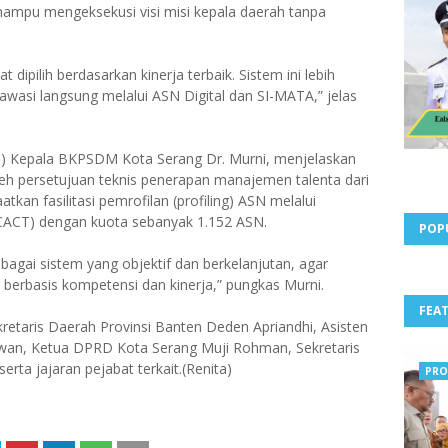
mampu mengeksekusi visi misi kepala daerah tanpa
dipilih berdasarkan kinerja terbaik. Sistem ini lebih
iawasi langsung melalui ASN Digital dan SI-MATA,” jelas
lt.) Kepala BKPSDM Kota Serang Dr. Murni, menjelaskan
 persetujuan teknis penerapan manajemen talenta dari
tkan fasilitasi pemrofilan (profiling) ASN melalui
CACT) dengan kuota sebanyak 1.152 ASN.
POP
bagai sistem yang objektif dan berkelanjutan, agar
erbasis kompetensi dan kinerja,” pungkas Murni.
FEA
ekretaris Daerah Provinsi Banten Deden Apriandhi, Asisten
awan, Ketua DPRD Kota Serang Muji Rohman, Sekretaris
rta jajaran pejabat terkait.(Renita)
PRO