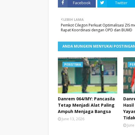
Facebook
Twitter
LEBIH LAMA
Pemkot Cilegon Perkuat Optimalisasi ZIS me
Rapat Koordinasi dengan OPD dan BUMD
ANDA MUNGKIN MENYUKAI POSTINGAN
PERISTIWA
PE
Danrem 064/MY: Pancasila
Danr
Tetap Menjadi Alat Paling
Hasil
Ampuh Menjaga Bangsa
Yayas
Tidak
June 13, 2026
June