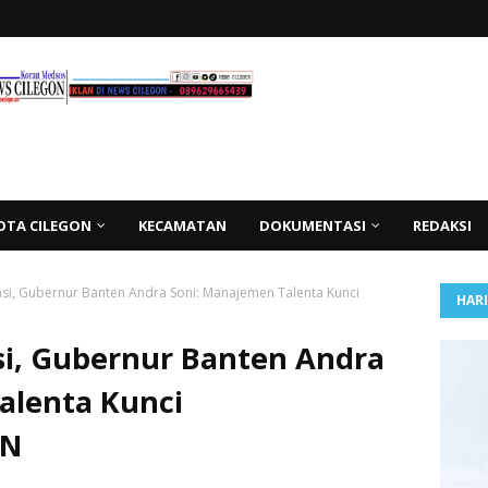
OTA CILEGON
KECAMATAN
DOKUMENTASI
REDAKSI
asi, Gubernur Banten Andra Soni: Manajemen Talenta Kunci
HAR
si, Gubernur Banten Andra
alenta Kunci
SN