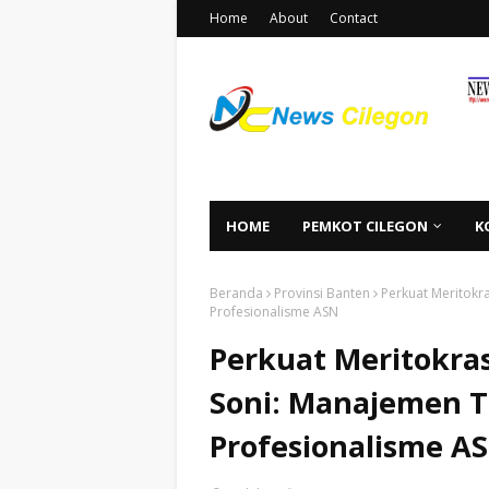
Home
About
Contact
HOME
PEMKOT CILEGON
K
Beranda
Provinsi Banten
Perkuat Meritokr
Profesionalisme ASN
Perkuat Meritokra
Soni: Manajemen T
Profesionalisme A