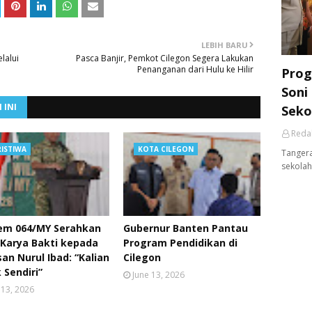
LEBIH BARU
lalui
Pasca Banjir, Pemkot Cilegon Segera Lakukan
Penanganan dari Hulu ke Hilir
Prog
Soni
 INI
Seko
Reda
RISTIWA
KOTA CILEGON
Tangera
sekolah
em 064/MY Serahkan
Gubernur Banten Pantau
 Karya Bakti kepada
Program Pendidikan di
an Nurul Ibad: “Kalian
Cilegon
 Sendiri”
June 13, 2026
 13, 2026