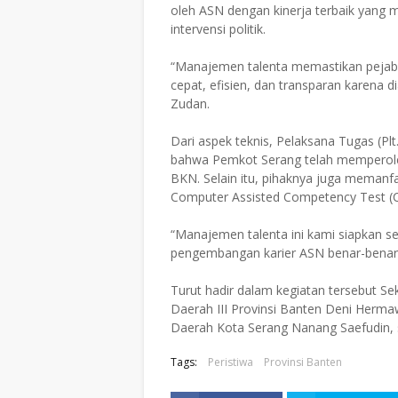
oleh ASN dengan kinerja terbaik yang 
intervensi politik.
​“Manajemen talenta memastikan pejabat 
cepat, efisien, dan transparan karena d
Zudan.
​Dari aspek teknis, Pelaksana Tugas (P
bahwa Pemkot Serang telah memperoleh
BKN. Selain itu, pihaknya juga memanfaa
Computer Assisted Competency Test (
​“Manajemen talenta ini kami siapkan se
pengembangan karier ASN benar-benar b
​Turut hadir dalam kegiatan tersebut S
Daerah III Provinsi Banten Deni Herm
Daerah Kota Serang Nanang Saefudin, se
Tags:
Peristiwa
Provinsi Banten