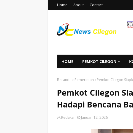
Home
About
Contact
HOME
PEMKOT CILEGON
K
Beranda
Pemerintah
Pemkot Cilegon Siapk
Pemkot Cilegon Sia
Hadapi Bencana Ba
Redaksi
Januari 12, 2026