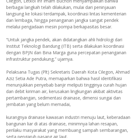
Cilegon, Letkol Inf Imam Buchori menyampaikan bahwa
berbagai langkah telah dilakukan, mulai dari peninjauan
langsung ke lokasi terdampak, koordinasi lintas kementerian
dan lembaga, hingga penanganan jangka sangat pendek
melalui pengadaan mesin pompa berkapasitas besar.
“Untuk jangka pendek, akan didatangkan ahli hidrologi dari
Institut Teknologi Bandung (ITB) serta dilakukan koordinasi
dengan BPJN dan Bina Marga guna percepatan penanganan
infrastruktur pendukung,” ujarnya.
Pelaksana Tugas (Plt) Sekretaris Daerah Kota Cilegon, Ahmad
Aziz Setia Ade Putra, memaparkan bahwa hasil identifikasi
menunjukkan penyebab banjir meliputi tingginya curah hujan
dan debit kiriman air, kerusakan lingkungan akibat aktivitas
pertambangan, sedimentasi drainase, dimensi sungai dan
jembatan yang belum memadai,
kurangnya drainase kawasan industri menuju laut, keberadaan
bangunan liar di atas drainase, minimnya lahan resapan,
perilaku masyarakat yang membuang sampah sembarangan,
serta pengaruh pasang air laut.