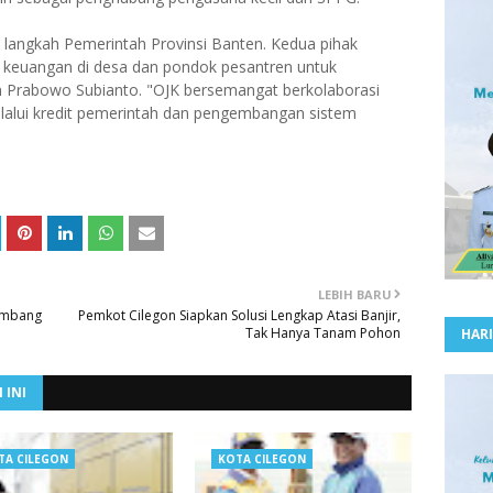
i langkah Pemerintah Provinsi Banten. Kedua pihak
i keuangan di desa dan pondok pesantren untuk
 Prabowo Subianto. "OJK bersemangat berkolaborasi
lalui kredit pemerintah dan pengembangan sistem
LEBIH BARU
Tambang
Pemkot Cilegon Siapkan Solusi Lengkap Atasi Banjir,
Tak Hanya Tanam Pohon
HARI
 INI
TA CILEGON
KOTA CILEGON