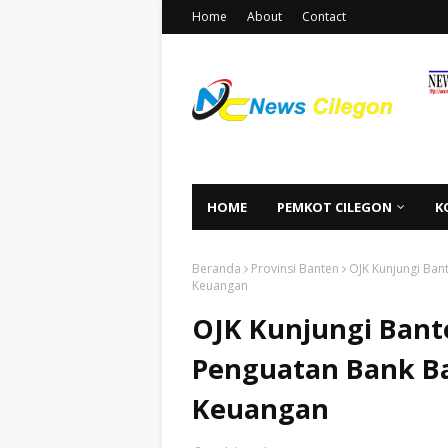
Home
About
Contact
HOME
PEMKOT CILEGON
K
Beranda
Provinsi Banten
OJK Kunjungi Ban
Keuangan
OJK Kunjungi Bant
Penguatan Bank Ba
Keuangan