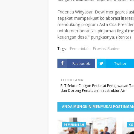
Friderica Widyasari Dewi mengapresias
sepakat memperkuat kolaborasi literas
mendukung program Asta Cita Presiden
untuk memberantas pinjaman ilegal me
keuangan desa," pungkasnya. (Renita)
Tags:
Pemerintah
Provinsi Banten
Facebook
Twitter
LEBIH LAMA
PLT Sekda Cilegon Perketat Pengawasan 
dan Dorong Penataan Infrastruktur Air
ANDA MUNGKIN MENYUKAI POSTINGAN
PEMERINTAH
KO