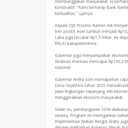
membanggakan masyarakat. Ia berhar
konstruktif. "Kami berharap Bank Bante
berkualitas," ujarnya.
Kepala OJK Provinsi Banten Adi menya
tren positif. Aset tumbuh menjadi Rp10,0
Laba juga tercatat Rp1,3 miliar. Ke dep
RKUD kabupaten/kota.
Gubernur juga menyampaikan ekonomi Ba
Realisasi investasi mencapai Rp130,2 t
nasional.
Gubernur Andra Soni memaparkan capai
Desa Sejahtera tahun 2025 merealisasik
jalan lingkungan sepanjang 440 kilomet
menggerakkan ekonomi masyarakat.
Selain itu, pembangunan SDM dilakukan
swasta. Program ini meringankan beba
Implementasi Makan Bergizi Gratis juga
dengan melibatkan Koperasi Merah Put