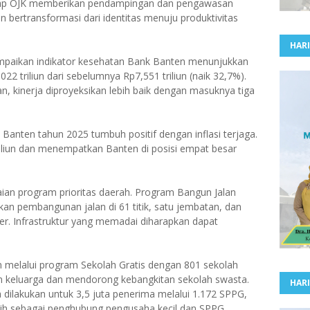
ap OJK memberikan pendampingan dan pengawasan
n bertransformasi dari identitas menuju produktivitas
HARI
mpaikan indikator kesehatan Bank Banten menunjukkan
22 triliun dari sebelumnya Rp7,551 triliun (naik 32,7%).
an, kinerja diproyeksikan lebih baik dengan masuknya tiga
nten tahun 2025 tumbuh positif dengan inflasi terjaga.
riliun dan menempatkan Banten di posisi empat besar
an program prioritas daerah. Program Bangun Jalan
an pembangunan jalan di 61 titik, satu jembatan, dan
er. Infrastruktur yang memadai diharapkan dapat
 melalui program Sekolah Gratis dengan 801 sekolah
n keluarga dan mendorong kebangkitan sekolah swasta.
HARI
 dilakukan untuk 3,5 juta penerima melalui 1.172 SPPG,
ih sebagai penghubung pengusaha kecil dan SPPG.