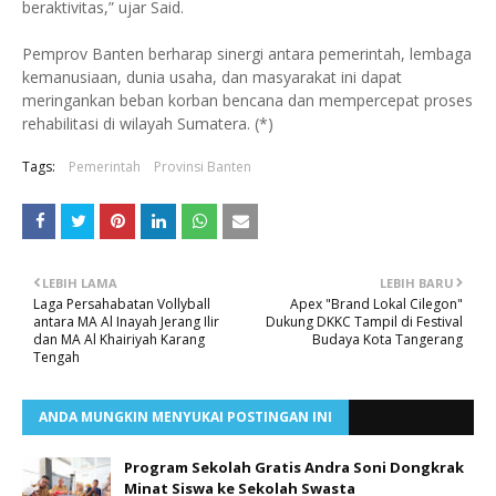
beraktivitas,” ujar Said.
​Pemprov Banten berharap sinergi antara pemerintah, lembaga
kemanusiaan, dunia usaha, dan masyarakat ini dapat
meringankan beban korban bencana dan mempercepat proses
rehabilitasi di wilayah Sumatera. (*)
Tags:
Pemerintah
Provinsi Banten
LEBIH LAMA
LEBIH BARU
Laga Persahabatan Vollyball
Apex "Brand Lokal Cilegon"
antara MA Al Inayah Jerang Ilir
Dukung DKKC Tampil di Festival
dan MA Al Khairiyah Karang
Budaya Kota Tangerang
Tengah
ANDA MUNGKIN MENYUKAI POSTINGAN INI
Program Sekolah Gratis Andra Soni Dongkrak
Minat Siswa ke Sekolah Swasta