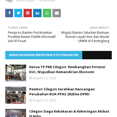
Tags:
Kota Cilegon
Pemerintah
LEBIH LAMA
LEBIH BARU
Pemprov Banten Pertahankan
Wagub Banten Salurkan Bantuan
Predikat Badan Publik Informatif
Rumah Layak Huni dan Modal
dari KI Pusat
UMKM di Pandeglang
ANDA MUNGKIN MENYUKAI POSTINGAN INI
Ketua TP PKK Cilegon: Kembangkan Potensi
Diri, Wujudkan Kemandirian Ekonomi
August 10, 2026
Pemkot Cilegon Serahkan Rancangan
Perubahan KUA-PPAS 2026 ke DPRD
August 10, 2026
Cilegon Siaga Kebakaran & Kekeringan Akibat
El Niño