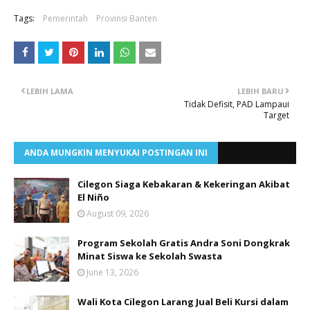
Tags:
Pemerintah
Provinsi Banten
LEBIH LAMA
LEBIH BARU
Tidak Defisit, PAD Lampaui
Target
ANDA MUNGKIN MENYUKAI POSTINGAN INI
Cilegon Siaga Kebakaran & Kekeringan Akibat
El Niño
August 09, 2026
Program Sekolah Gratis Andra Soni Dongkrak
Minat Siswa ke Sekolah Swasta
June 13, 2026
Wali Kota Cilegon Larang Jual Beli Kursi dalam