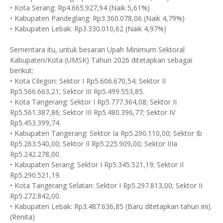
• ​Kota Serang: Rp4.665.927,94 (Naik 5,61%)
• ​Kabupaten Pandeglang: Rp3.360.078,06 (Naik 4,79%)
• ​Kabupaten Lebak: Rp3.330.010,62 (Naik 4,97%)
​Sementara itu, untuk besaran Upah Minimum Sektoral
Kabupaten/Kota (UMSK) Tahun 2026 ditetapkan sebagai
berikut:
• ​Kota Cilegon: Sektor I Rp5.606.670,54; Sektor II
Rp5.566.663,21; Sektor III Rp5.499.553,85.
• ​Kota Tangerang: Sektor I Rp5.777.364,08; Sektor II
Rp5.561.387,86; Sektor III Rp5.480.396,77; Sektor IV
Rp5.453.399,74.
• ​Kabupaten Tangerang: Sektor Ia Rp5.290.110,00; Sektor Ib
Rp5.263.540,00; Sektor II Rp5.225.909,00; Sektor IIIa
Rp5.242.278,00.
• ​Kabupaten Serang: Sektor I Rp5.345.521,19; Sektor II
Rp5.290.521,19.
• ​Kota Tangerang Selatan: Sektor I Rp5.297.813,00; Sektor II
Rp5.272.842,00.
• ​Kabupaten Lebak: Rp3.487.636,85 (Baru ditetapkan tahun ini).
(Renita)