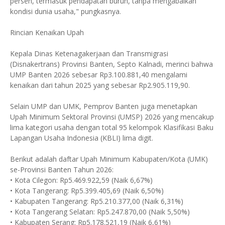
persen, termasuk pendapatan buruh, tanpa mengabaikan
kondisi dunia usaha," pungkasnya.
​Rincian Kenaikan Upah
​Kepala Dinas Ketenagakerjaan dan Transmigrasi
(Disnakertrans) Provinsi Banten, Septo Kalnadi, merinci bahwa
UMP Banten 2026 sebesar Rp3.100.881,40 mengalami
kenaikan dari tahun 2025 yang sebesar Rp2.905.119,90.
​Selain UMP dan UMK, Pemprov Banten juga menetapkan
Upah Minimum Sektoral Provinsi (UMSP) 2026 yang mencakup
lima kategori usaha dengan total 95 kelompok Klasifikasi Baku
Lapangan Usaha Indonesia (KBLI) lima digit.
​Berikut adalah daftar Upah Minimum Kabupaten/Kota (UMK)
se-Provinsi Banten Tahun 2026:
• ​Kota Cilegon: Rp5.469.922,59 (Naik 6,67%)
• ​Kota Tangerang: Rp5.399.405,69 (Naik 6,50%)
• ​Kabupaten Tangerang: Rp5.210.377,00 (Naik 6,31%)
• ​Kota Tangerang Selatan: Rp5.247.870,00 (Naik 5,50%)
• ​Kabupaten Serang: Rp5.178.521,19 (Naik 6,61%)