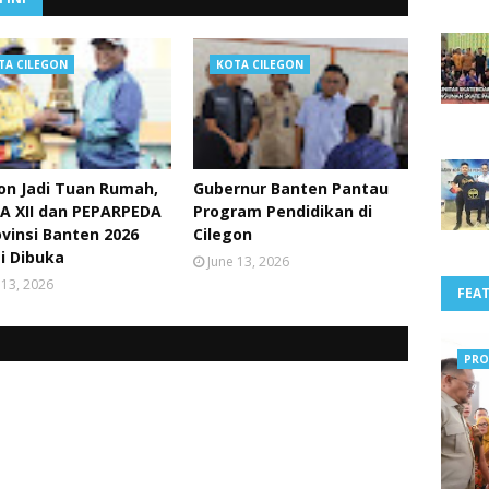
TA CILEGON
KOTA CILEGON
on Jadi Tuan Rumah,
Gubernur Banten Pantau
A XII dan PEPARPEDA
Program Pendidikan di
ovinsi Banten 2026
Cilegon
i Dibuka
June 13, 2026
 13, 2026
FEA
PRO