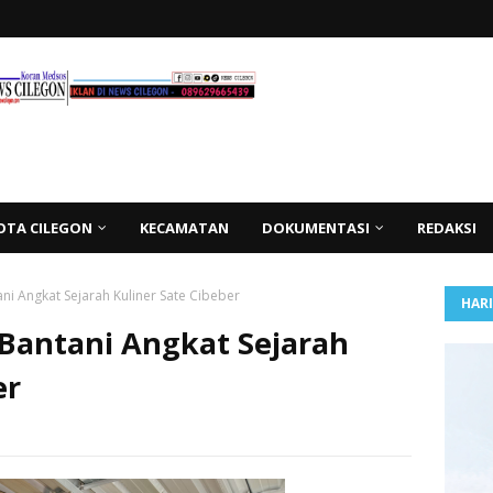
OTA CILEGON
KECAMATAN
DOKUMENTASI
REDAKSI
ani Angkat Sejarah Kuliner Sate Cibeber
HAR
 Bantani Angkat Sejarah
er