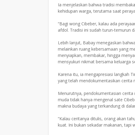
Ia menjelaskan bahwa tradisi membaka
kehidupan warga, terutama saat peraya
“Bagi wong Cibeber, kalau ada perayaa
afdol. Tradisi ini sudah turun-temurun 
Lebih lanjut, Babay menegaskan bahwa 
melainkan ruang kebersamaan yang me
menyiapkan, membakar, hingga menyan
mensyukuri nikmat bersama keluarga ser
Karena itu, ia mengapresiasi langkah T
yang telah mendokumentasikan cerita r
Menurutnya, pendokumentasian cerita ra
muda tidak hanya mengenal sate Cibeber
makna budaya yang terkandung di dal
“Kalau ceritanya ditulis, orang akan ta
kuat. Ini bukan sekadar makanan, tapi