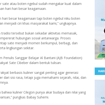
r sate atau boten ngebul sudah mengakar kuat dalam
an hari-hari besar keagamaan.
n hari besar keagamaan tapi boten ngebul niku boten
dan menjadi ciri khas masyarakat kami,” ungkapnya.
tradisi tersebut bukan sekadar aktivitas memasak,
mpererat hubungan sosial antarwarga. Proses
tap sate menjadi momen berkumpul, berbagi, dan
ta lingkungan sekitar.
im Penulis Sanggar Belajar Al Bantani (AJB Foundation)
akyat Sate Cibeber dalam bentuk tulisan.
HARI
kyat berbasis kuliner sangat penting agar generasi
 dari sisi rasa, tetapi juga memahami sejarah, nilai, dan
amnya.
hu bahwa kuliner Cilegon punya akar budaya dan nilai yang
 warisan,” pungkas Babay Suhemi.