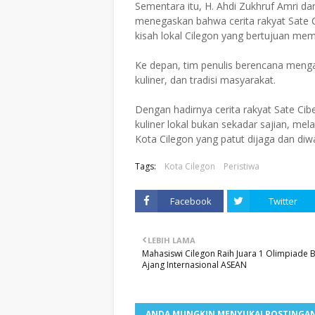
Sementara itu, H. Ahdi Zukhruf Amri dar
menegaskan bahwa cerita rakyat Sate C
kisah lokal Cilegon yang bertujuan me
Ke depan, tim penulis berencana menga
kuliner, dan tradisi masyarakat.
Dengan hadirnya cerita rakyat Sate C
kuliner lokal bukan sekadar sajian, mel
Kota Cilegon yang patut dijaga dan di
Tags:
Kota Cilegon
Peristiwa
Facebook
Twitter
LEBIH LAMA
Mahasiswi Cilegon Raih Juara 1 Olimpiade 
Ajang Internasional ASEAN
ANDA MUNGKIN MENYUKAI POSTINGAN