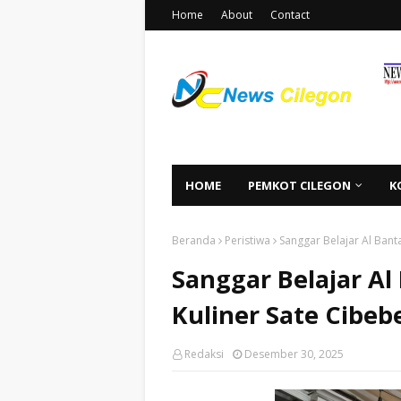
Home
About
Contact
HOME
PEMKOT CILEGON
K
Beranda
Peristiwa
Sanggar Belajar Al Bant
Sanggar Belajar Al
Kuliner Sate Cibeb
Redaksi
Desember 30, 2025