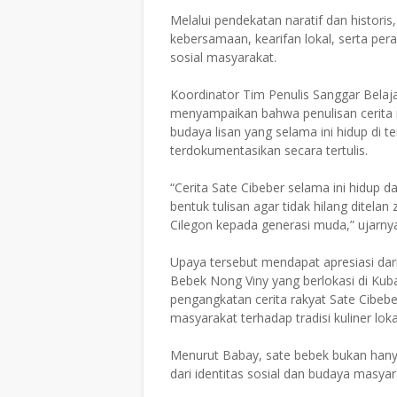
Melalui pendekatan naratif dan histori
kebersamaan, kearifan lokal, serta peran
sosial masyarakat.
Koordinator Tim Penulis Sanggar Belaja
menyampaikan bahwa penulisan cerita r
budaya lisan yang selama ini hidup di
terdokumentasikan secara tertulis.
“Cerita Sate Cibeber selama ini hidup
bentuk tulisan agar tidak hilang dite
Cilegon kepada generasi muda,” ujarny
Upaya tersebut mendapat apresiasi dari
Bebek Nong Viny yang berlokasi di Ku
pengangkatan cerita rakyat Sate Cibebe
masyarakat terhadap tradisi kuliner loka
Menurut Babay, sate bebek bukan hanya 
dari identitas sosial dan budaya masya