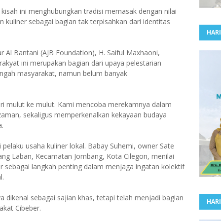
s, kisah ini menghubungkan tradisi memasak dengan nilai
 kuliner sebagai bagian tak terpisahkan dari identitas
HARI
r Al Bantani (AJB Foundation), H. Saiful Maxhaoni,
akyat ini merupakan bagian dari upaya pelestarian
 tengah masyarakat, namun belum banyak
 dari mulut ke mulut. Kami mencoba merekamnya dalam
lan zaman, sekaligus memperkenalkan kekayaan budaya
a.
 pelaku usaha kuliner lokal. Babay Suhemi, owner Sate
bang Laban, Kecamatan Jombang, Kota Cilegon, menilai
r sebagai langkah penting dalam menjaga ingatan kolektif
l.
dikenal sebagai sajian khas, tetapi telah menjadi bagian
HARI
rakat Cibeber.