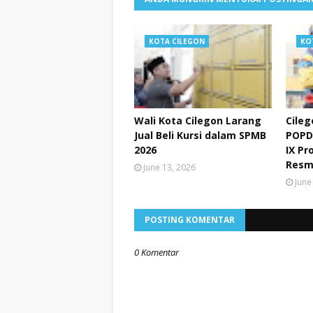
KOTA CILEGON
KO
Wali Kota Cilegon Larang
Cileg
Jual Beli Kursi dalam SPMB
POPD
2026
IX Pr
Resm
June 13, 2026
June
POSTING KOMENTAR
0 Komentar