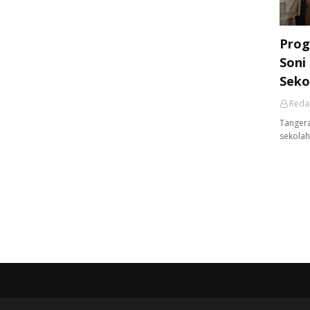
Prog
Soni
Seko
Reda
Tangera
sekolah