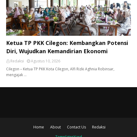
Ketua TP PKK Cilegon: Kembangkan Potensi
Diri, Wujudkan Kemandirian Ekonomi
Redaksi
Agustus 10, 2026
Cilegon – Ketua TP PKK Kota Cilegon, Alfi Rizki Aghnia Robinsar,
mengajak …
Home
About
Contact Us
Redaksi
TemplatesYard