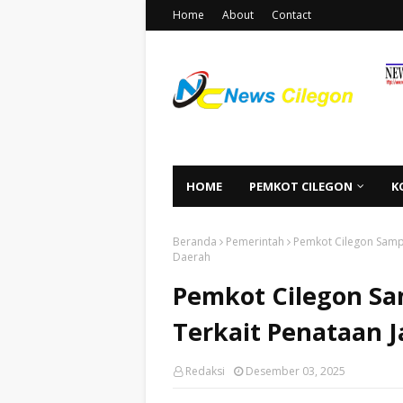
Home
About
Contact
HOME
PEMKOT CILEGON
K
Beranda
Pemerintah
Pemkot Cilegon Sampa
Daerah
Pemkot Cilegon Sa
Terkait Penataan J
Redaksi
Desember 03, 2025