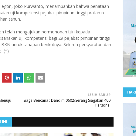
Cilegon, Joko Purwanto, menambahkan bahwa penataan
kaian uji kompetensi pejabat pimpinan tinggi pratama
ahan tahun.
egon telah mengajukan permohonan izin kepada
anakan uji kompetensi bagi 29 pejabat pimpinan tinggi
i BKN untuk tahapan berikutnya. Seluruh persyaratan dan
. (*)
HARI
LEBIH BARU
 Menuju
‎Siaga Bencana : Dandim 0602/Serang Siagakan 400
Personel
 INI