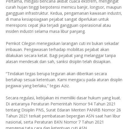
Pertama, mitigasi bencana akibat cuaca ekstrem, mengingat
curah hujan tinggi berpotensi memicu banjir, longsor, maupun
gangguan infrastruktur. Kedua, pengamanan kawasan industri,
di mana kesiapsiagaan pejabat sangat diperlukan untuk
merespons cepat jika terjadi gangguan operasional atau
insiden industri selama masa libur panjang.
Pemkot Cilegon menegaskan larangan cuti ini bukan sekadar
imbauan. Pengawasan terhadap mobilitas pejabat akan
dilakukan secara ketat. Bagi pejabat yang melanggar tanpa
alasan mendesak dan sah, sanksi disiplin telah disiapkan.
“Tindakan tegas berupa teguran akan diberikan secara
bertahap sesuai ketentuan. Kami mengacu pada aturan disiplin
pegawai yang berlaku,” tegas Aziz.
Secara regulasi, kebijakan ini memiliki dasar hukum yang kuat.
Di antaranya Peraturan Pemerintah Nomor 94 Tahun 2021
tentang Disiplin PNS, Surat Edaran Menteri PANRB Nomor 26
Tahun 2021 terkait pembatasan bepergian ASN saat hari libur
nasional, serta Peraturan BKN Nomor 7 Tahun 2021
mengenai tata cara dan ketentuan cuti ASN.