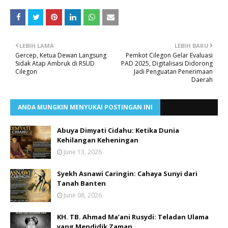
LEBIH LAMA
LEBIH BARU
Gercep, Ketua Dewan Langsung
Pemkot Cilegon Gelar Evaluasi
Sidak Atap Ambruk di RSUD
PAD 2025, Digitalisasi Didorong
Cilegon
Jadi Penguatan Penerimaan
Daerah
ANDA MUNGKIN MENYUKAI POSTINGAN INI
Abuya Dimyati Cidahu: Ketika Dunia
Kehilangan Keheningan
June 13, 2026
Syekh Asnawi Caringin: Cahaya Sunyi dari
Tanah Banten
June 08, 2026
KH. TB. Ahmad Ma’ani Rusydi: Teladan Ulama
yang Mendidik Zaman