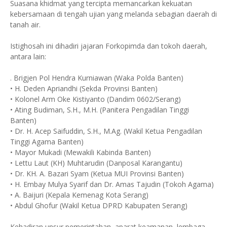
Suasana khidmat yang tercipta memancarkan kekuatan
kebersamaan di tengah ujian yang melanda sebagian daerah di
tanah air.
Istighosah ini dihadiri jajaran Forkopimda dan tokoh daerah,
antara lain:
. Brigjen Pol Hendra Kurniawan (Waka Polda Banten)
• H. Deden Apriandhi (Sekda Provinsi Banten)
• Kolonel Arm Oke Kistiyanto (Dandim 0602/Serang)
• Ating Budiman, S.H., M.H. (Panitera Pengadilan Tinggi
Banten)
• Dr. H. Acep Saifuddin, S.H., M.Ag. (Wakil Ketua Pengadilan
Tinggi Agama Banten)
• Mayor Mukadi (Mewakili Kabinda Banten)
• Lettu Laut (KH) Muhtarudin (Danposal Karangantu)
• Dr. KH. A. Bazari Syam (Ketua MUI Provinsi Banten)
• H. Embay Mulya Syarif dan Dr. Amas Tajudin (Tokoh Agama)
• A. Baijuri (Kepala Kemenag Kota Serang)
• Abdul Ghofur (Wakil Ketua DPRD Kabupaten Serang)
Kehadiran unsur pemerintahan, aparat keamanan, lembaga